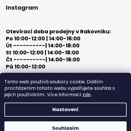
Instagram
Otevírací doba prodejny v Rakovníku:
Po 10:00-12:00 | 14:00-18:00
Út ----------| 14:00-18:00
St 10:00-12:00 | 14:00-18:00
Čt ----------| 14:00-18:00
Pá 10:00-12:00
tel: +420 603 320 859
Tento web používá soubory cookie. Dalším
email: terc-zbrane@seznam.cz
procházením tohoto webu vyjadřujete souhlas s
jejich používáním.. Více informací
zde
.
Nastavení
Vytvořil Shoptet
Copyright 2026
PROCHÁZKA | OUTDOOR - LOV
. Všechna
Souhlasím
práva vyhrazena.
Upravit nastavení cookies