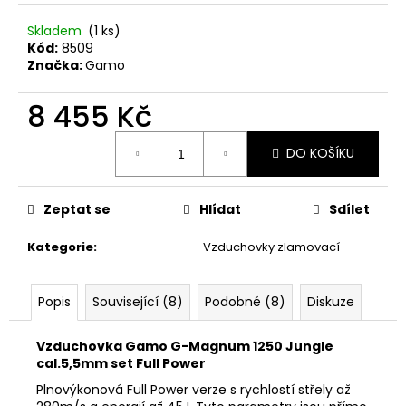
č
u
Skladem
(1 ks)
j
Kód:
8509
e
Značka:
Gamo
m
e
8 455 Kč
Měrná
DO KOŠÍKU
NŮŽ
cena:
ZAVÍRACÍ
MAUSER
Zeptat se
Hlídat
Sdílet
620
Kč
Kategorie
:
Vzduchovky zlamovací
Popis
Související (8)
Podobné (8)
Diskuze
Vzduchovka Gamo G-Magnum 1250 Jungle
cal.5,5mm set Full Power
Plnovýkonová Full Power verze s rychlostí střely až