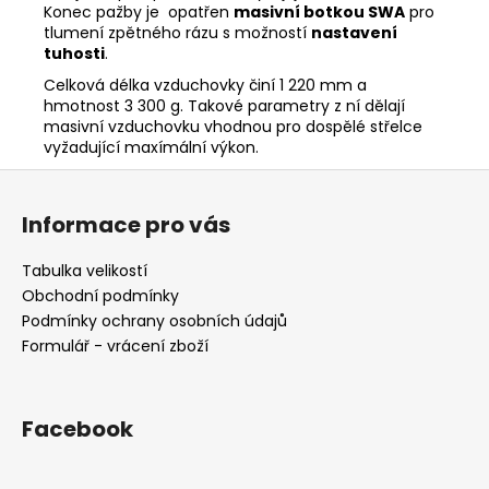
Konec pažby je opatřen
masivní botkou SWA
pro
tlumení zpětného rázu s možností
nastavení
tuhosti
.
Celková délka vzduchovky činí 1 220 mm a
hmotnost 3 300 g. Takové parametry z ní dělají
masivní vzduchovku vhodnou pro dospělé střelce
vyžadující maxímální výkon.
Z
á
Informace pro vás
p
a
Tabulka velikostí
t
Obchodní podmínky
í
Podmínky ochrany osobních údajů
Formulář - vrácení zboží
Facebook