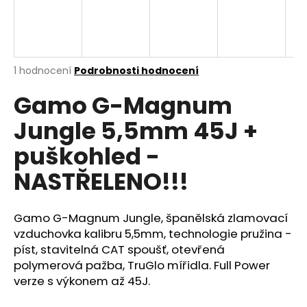
a
j
í
t
Průměrné
1 hodnocení
Podrobnosti hodnocení
hodnocení
?
Gamo G-Magnum
produktu
je
Jungle 5,5mm 45J +
4,0
z
puškohled -
5
HLEDAT
hvězdiček.
NASTŘELENO!!!
D
Gamo G-Magnum Jungle, španělská zlamovací
o
vzduchovka kalibru 5,5mm, technologie pružina -
p
píst, stavitelná CAT spoušť, otevřená
o
polymerová pažba, TruGlo mířidla. Full Power
r
verze s výkonem až 45J.
u