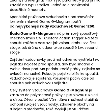
280m/s a energií až 45J. Tyto parametry jsou přímo
závislé na typu střeliva. Jedná se o maximální
dosažitelné hodnoty.
Španělská pružinová vzduchovka s natahováním
lomením hlavně Gamo G-Magnum patří
do
nejvýkonější řady vzduchovek Gamo 1250
.
Řada Gamo G-Magnum
má prémiový spoušťový
mechanismus CAT Custom Action Trigger. Na této
spoušti můžete nastavit jak volnou dráhu tzv. first
stage, tak dráhu a odpor akce spouště tzv. second
stage.
Zajištění vzduchovky proti náhodnému výstřelu tzv.
pojistku najdete před spouští, aby byla snadno a
rychle dostupná. Má podobu malé páčky. Pojistka se
ovládá manuálně. Pokud je pojistka blíže ke spoušti,
vzduchovka je zajištěná. Posunem páčky dále od
spouště pak vzduchovku odjistíte.
Celý systém vzduchovky
Gamo G-Magnum
je
zasazen do polymerové pažby s pistolovou rukojetí
a dírou. Otvor v pažbě Vám dává možnost stabilně
uchopit rukojeť vzduchovky. Zdrsněné plochy na
rukojeti a předpažbí, také zvyšují jistotu držení.