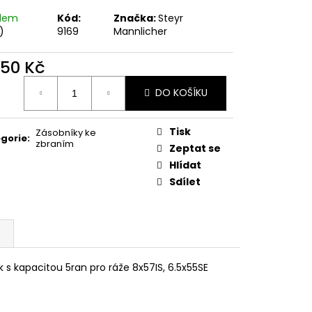
MAUSER
adem
Kód:
Značka:
Steyr
)
9169
Mannlicher
650 Kč
ná
DO KOŠÍKU
:
Tisk
Zásobníky ke
gorie
:
zbraním
Zeptat se
Hlídat
Sdílet
 s kapacitou 5ran pro ráže 8x57IS, 6.5x55SE