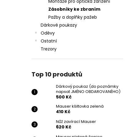
Montáže pro optická zařízení
Zásobníky ke zbraním
Pažby a doplňky pažeb
Dárkové poukazy
Oděvy
Ostatní
Trezory
Top 10 produktů
Dárkový poukaz (do poznámky
napsat JMÉNO OBDAROVANÉHO)
500 Kč
Mauser kšiltovka zelená
410 Kč
Nůž zavírací Mauser
620 Kč
Mauser pletená čepice