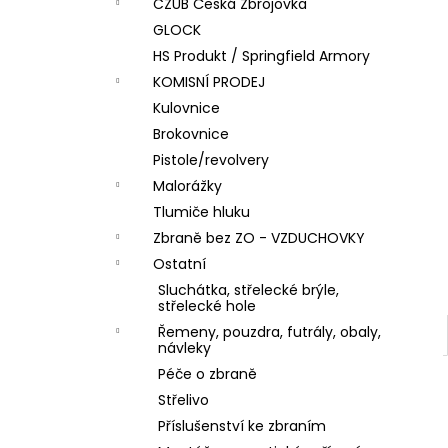
DÁRKOVÝ POUKAZ (DO POZNÁMKY
CZUB Česká Zbrojovka
e
NAPSAT JMÉNO OBDAROVANÉHO)
GLOCK
l
500 Kč
HS Produkt / Springfield Armory
KOMISNÍ PRODEJ
Kulovnice
Brokovnice
Pistole/revolvery
Malorážky
Tlumiče hluku
Zbraně bez ZO - VZDUCHOVKY
Ostatní
Sluchátka, střelecké brýle,
střelecké hole
Řemeny, pouzdra, futrály, obaly,
návleky
Péče o zbraně
Střelivo
Příslušenství ke zbraním