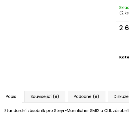
MAUSER KŠILTOVKA ZELENÁ
NŮŽ ZAVÍRACÍ 
Skl
410 Kč
620 Kč
(2 ks
2 
Měr
cena
Kate
Popis
Související (8)
Podobné (8)
Diskuze
Standardní zásobník pro Steyr-Mannlicher SM12 a CLII, zásobník