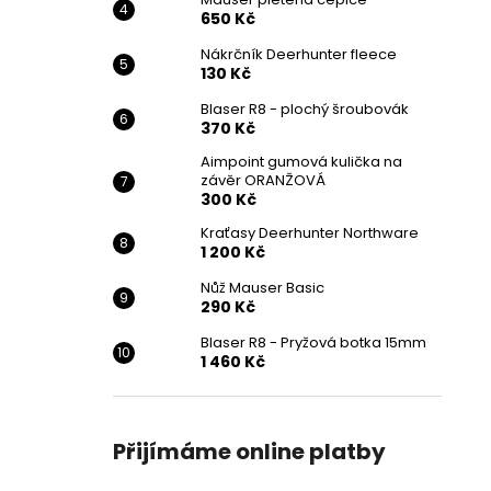
650 Kč
Nákrčník Deerhunter fleece
130 Kč
Blaser R8 - plochý šroubovák
370 Kč
Aimpoint gumová kulička na
závěr ORANŽOVÁ
300 Kč
Kraťasy Deerhunter Northware
1 200 Kč
Nůž Mauser Basic
290 Kč
Blaser R8 - Pryžová botka 15mm
1 460 Kč
Přijímáme online platby