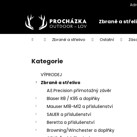
K
Přejít
na
o
obsah
Zpět
Zpět
š
Zbraně a střel
do
do
í
k
obchodu
obchodu
Domů
Zbraně a střelivo
Ostatní
Zás
P
o
Kategorie
Přeskočit
s
kategorie
t
VÝPRODEJ
r
Zbraně a střelivo
a
A.E.Precision přímotažný závěr
n
Blaser R8 / K95 a doplňky
n
Mauser M18-M12 a příslušenství
í
SAUER a příslušenství
p
Beretta a příslušenství
a
Browning/Winchester a doplňky
n