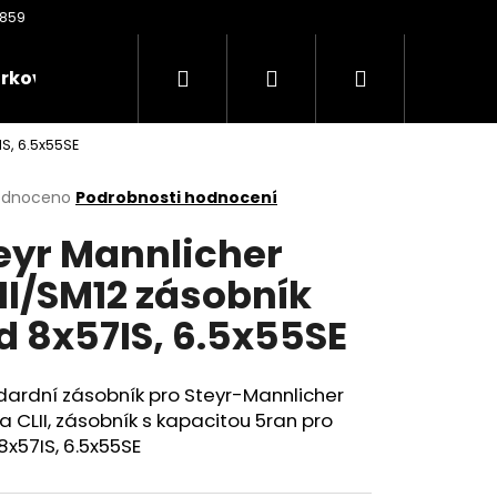
Hledat
Přihlášení
Nákupní
rkové poukazy
Oděvy
Kontakty
Nože
IS, 6.5x55SE
košík
rné
odnoceno
Podrobnosti hodnocení
cení
eyr Mannlicher
ktu
II/SM12 zásobník
d 8x57IS, 6.5x55SE
ček.
dardní zásobník pro Steyr-Mannlicher
a CLII, zásobník s kapacitou 5ran pro
Následující
8x57IS, 6.5x55SE