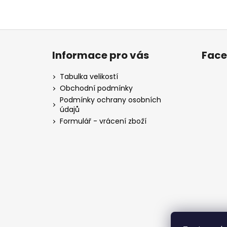
Z
á
Informace pro vás
Fac
p
a
Tabulka velikostí
t
Obchodní podmínky
í
Podmínky ochrany osobních
údajů
Formulář - vrácení zboží