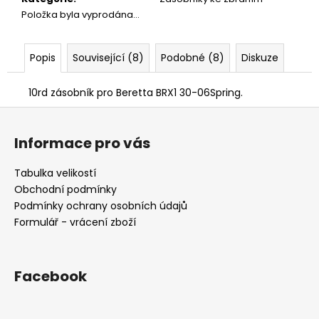
č
Položka byla vyprodána…
u
j
e
Popis
Související (8)
Podobné (8)
Diskuze
m
e
10rd zásobník pro Beretta BRX1 30-06Spring.
Z
NŮŽ
á
ZAVÍRACÍ
Informace pro vás
MAUSER
p
620
a
Tabulka velikostí
Kč
t
Obchodní podmínky
í
Podmínky ochrany osobních údajů
Formulář - vrácení zboží
Facebook