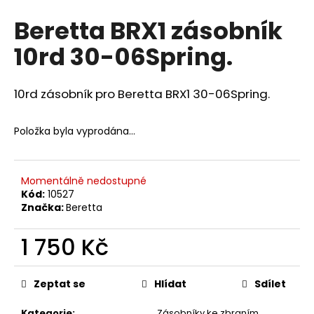
hodnocení
a
Beretta BRX1 zásobník
produktu
j
je
10rd 30-06Spring.
0,0
í
z
t
5
?
hvězdiček.
10rd zásobník pro Beretta BRX1 30-06Spring.
Položka byla vyprodána…
HLEDAT
Momentálně nedostupné
Kód:
10527
Značka:
Beretta
D
o
1 750 Kč
p
Měrná
o
cena:
r
Zeptat se
Hlídat
Sdílet
u
Kategorie
:
Zásobníky ke zbraním