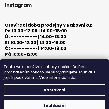
Instagram
Otevírací doba prodejny v Rakovníku:
Po 10:00-12:00 | 14:00-18:00
Út ----------| 14:00-18:00
St 10:00-12:00 | 14:00-18:00
Čt ----------| 14:00-18:00
Pá 10:00-12:00
tel: +420 603 320 859
Tento web používá soubory cookie. Dalším
email: terc-zbrane@seznam.cz
procházením tohoto webu vyjadřujete souhlas s
jejich používáním.. Více informací
zde
.
Nastavení
Vytvořil Shoptet
Copyright 2026
PROCHÁZKA | OUTDOOR - LOV
. Všechna
Souhlasím
práva vyhrazena.
Upravit nastavení cookies