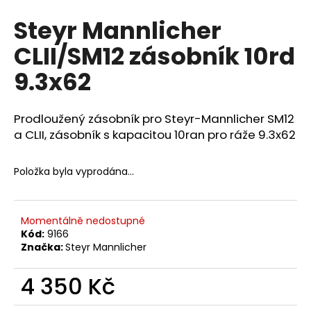
hodnocení
a
Steyr Mannlicher
produktu
j
je
CLII/SM12 zásobník 10rd
0,0
í
z
t
9.3x62
5
?
hvězdiček.
Prodloužený zásobník pro Steyr-Mannlicher SM12
a CLII, zásobník s kapacitou 10ran pro ráže 9.3x62
HLEDAT
Položka byla vyprodána…
D
Momentálně nedostupné
Kód:
9166
o
Značka:
Steyr Mannlicher
p
o
4 350 Kč
r
u
Měrná