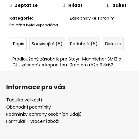
č
cena:
Zeptat se
Hlídat
Sdílet
u
j
Kategorie
:
Zásobníky ke zbraním
e
Položka byla vyprodána…
m
e
Popis
Související (8)
Podobné (8)
Diskuze
KRAŤASY
DEERHUNTER
Prodloužený zásobník pro Steyr-Mannlicher SM12 a
NORTHWARE
CLII, zásobník s kapacitou 10ran pro ráže 9.3x62
1
Z
200
á
Kč
Informace pro vás
Původně:
p
2
a
500
Tabulka velikostí
Kč
t
Obchodní podmínky
í
Podmínky ochrany osobních údajů
Formulář - vrácení zboží