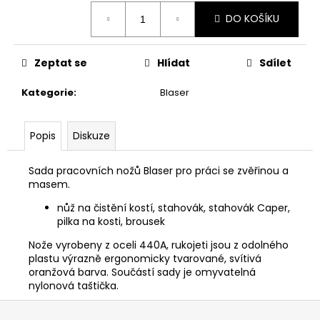
č
Měrná
u
DO KOŠÍKU
cena:
j
e
m
Zeptat se
Hlídat
Sdílet
e
Kategorie
:
Blaser
NŮŽ
ZAVÍRACÍ
Popis
Diskuze
MAUSER
620
Sada pracovních nožů Blaser pro práci se zvěřinou a
Kč
masem.
nůž na čistění kostí, stahovák, stahovák Caper,
pilka na kosti, brousek
Nože vyrobeny z oceli 440A, rukojeti jsou z odolného
plastu výrazně ergonomicky tvarované, svítivá
oranžová barva. Součástí sady je omyvatelná
nylonová taštička.
Z