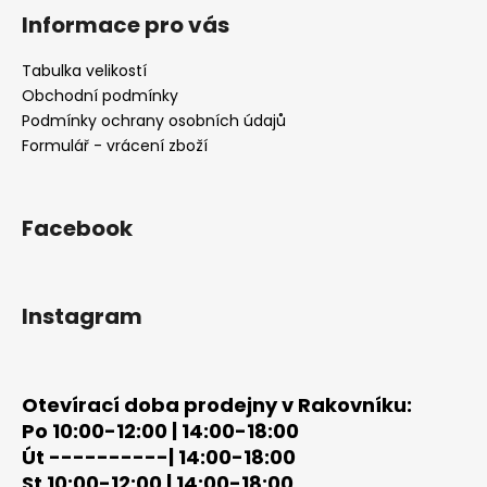
á
Informace pro vás
p
a
Tabulka velikostí
t
Obchodní podmínky
í
Podmínky ochrany osobních údajů
Formulář - vrácení zboží
Facebook
Instagram
Otevírací doba prodejny v Rakovníku:
Po 10:00-12:00 | 14:00-18:00
Út ----------| 14:00-18:00
St 10:00-12:00 | 14:00-18:00