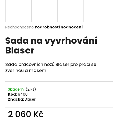
a
j
í
t
Průměrné
Neohodnoceno
Podrobnosti hodnocení
hodnocení
?
Sada na vyvrhování
produktu
je
Blaser
0,0
z
5
HLEDAT
hvězdiček.
Sada pracovních nožů Blaser pro práci se
zvěřinou a masem
D
o
Skladem
(2 ks)
Kód:
9400
p
Značka:
Blaser
o
r
2 060 Kč
u