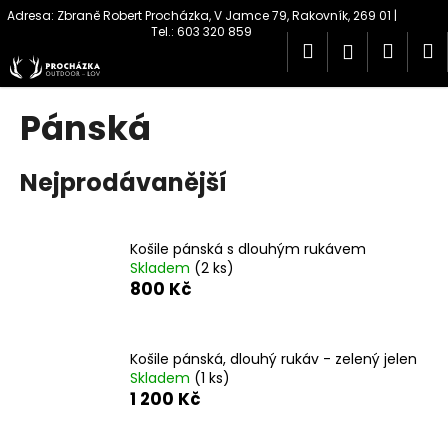
K
Přejít
na
o
obsah
Hledat
Náku
M
Přihlášen
Zpět
Zpět
š
í
košík
C
k
Pánská
o
p
Nejprodávanější
o
t
ř
Košile pánská s dlouhým rukávem
e
Skladem
(2 ks)
b
800 Kč
u
j
Košile pánská, dlouhý rukáv - zelený jelen
e
Skladem
(1 ks)
t
1 200 Kč
e
n