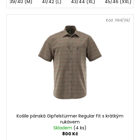
39/40 (M)
41/42 (L)
43/44 (XL)
45/46 (XXL)
Kód:
1184/39/
Košile pánská Gipfelstürmer Regular Fit s krátkým
rukávem
Skladem
(4 ks)
800 Kč