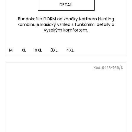
DETAIL
Bundokošile GORM od značky Northern Hunting
kombinuje klasický vzhled s funkčními detaily a
vysokým komfortem.
M
XL
XXL
3XL
4XL
Kód:
9428-766/S