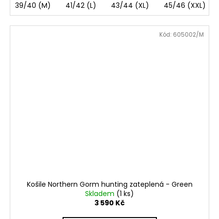
39/40 (M)
41/42 (L)
43/44 (XL)
45/46 (XXL)
Kód:
605002/M
Košile Northern Gorm hunting zateplená - Green
Skladem
(1 ks)
3 590 Kč