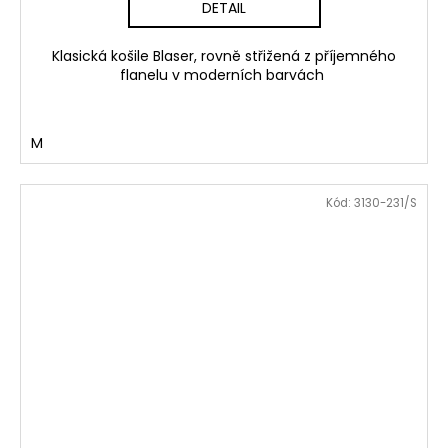
DETAIL
Klasická košile Blaser, rovně střižená z příjemného
flanelu v moderních barvách
M
Kód:
3130-231/S