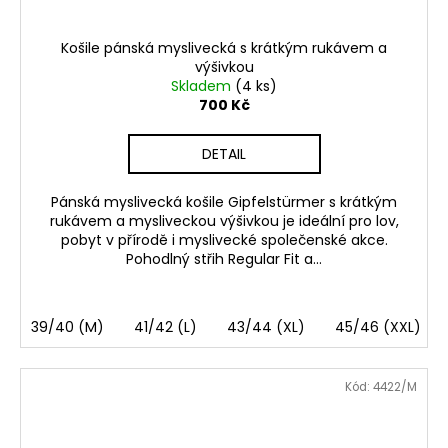
Košile pánská myslivecká s krátkým rukávem a
výšivkou
Skladem
(4 ks)
700 Kč
DETAIL
Pánská myslivecká košile Gipfelstürmer s krátkým
rukávem a mysliveckou výšivkou je ideální pro lov,
pobyt v přírodě i myslivecké společenské akce.
Pohodlný střih Regular Fit a...
39/40 (M)
41/42 (L)
43/44 (XL)
45/46 (XXL)
Kód:
4422/M