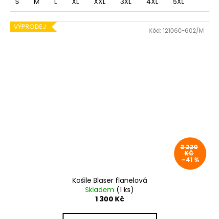
S
M
L
XL
XXL
3XL
4XL
5XL
VÝPRODEJ
Kód:
121060-602/M
2 220
KČ
–41 %
Košile Blaser flanelová
Skladem
(1 ks)
1 300 Kč