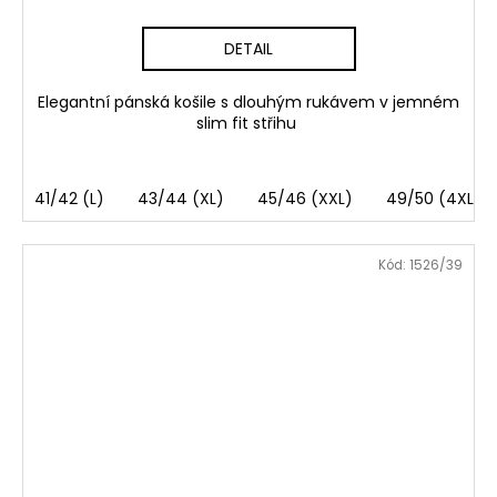
DETAIL
Elegantní pánská košile s dlouhým rukávem v jemném
slim fit střihu
41/42 (L)
43/44 (XL)
45/46 (XXL)
49/50 (4XL)
Kód:
1526/39