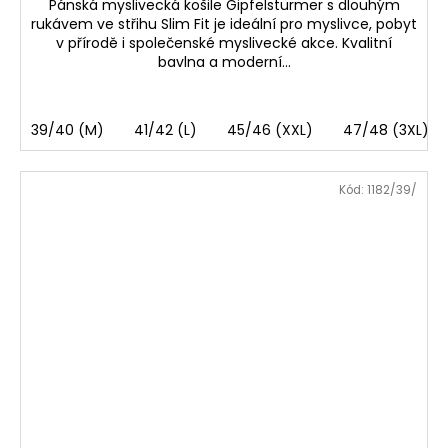
Pánská myslivecká košile Gipfelstürmer s dlouhým
rukávem ve střihu Slim Fit je ideální pro myslivce, pobyt
v přírodě i společenské myslivecké akce. Kvalitní
bavlna a moderní...
39/40 (M)
41/42 (L)
45/46 (XXL)
47/48 (3XL)
Kód:
1182/39/