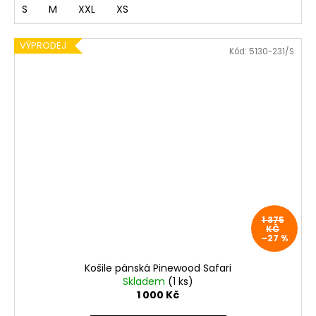
S
M
XXL
XS
VÝPRODEJ
Kód:
5130-231/S
1 375
KČ
–27 %
Košile pánská Pinewood Safari
Skladem
(1 ks)
1 000 Kč