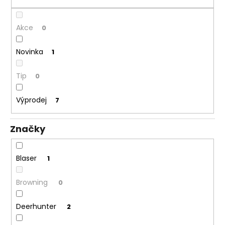
č
ů
u
j
Akce
0
e
m
Novinka
1
e
Tip
0
MAUSER
PLETENÁ
Výprodej
7
ČEPICE
650
Kč
Značky
Blaser
1
Browning
0
Deerhunter
2