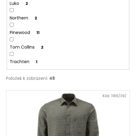
Luko
2
Northern
2
Pinewood
11
Tom Collins
2
Trachten
1
Položek k zobrazení:
48
V
Kód:
1189/39/
ý
p
i
s
p