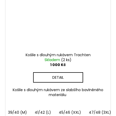
Košile s dlouhým rukávem Trachten
Skladem
(2 ks)
1 000 Kč
DETAIL
Košile s dlouhým rukávem ze slabšího bavlněného
materiálu
39/40 (M)
41/42 (L)
45/46 (XXL)
47/48 (3XL)