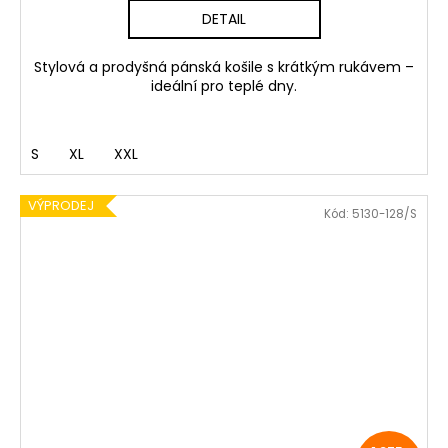
DETAIL
Stylová a prodyšná pánská košile s krátkým rukávem –
ideální pro teplé dny.
S
XL
XXL
VÝPRODEJ
Kód:
5130-128/S