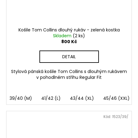
Košile Tom Collins dlouhý rukáv - zelená kostka
Skladem
(2 ks)
800 Kč
DETAIL
Stylová pánská košile Tom Collins s dlouhým rukávem
v pohodlném střihu Regular Fit
39/40 (M)
41/42 (L)
43/44 (XL)
45/46 (XXL)
Kód:
1523/39/