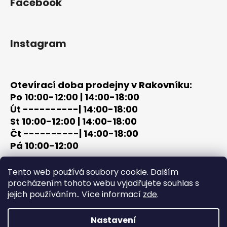
Facebook
p
i
s
u
Instagram
Otevírací doba prodejny v Rakovníku:
Po 10:00-12:00 | 14:00-18:00
Út ----------| 14:00-18:00
St 10:00-12:00 | 14:00-18:00
Čt ----------| 14:00-18:00
Pá 10:00-12:00
tel: +420 603 320 859
Tento web používá soubory cookie. Dalším
email: terc-zbrane@seznam.cz
procházením tohoto webu vyjadřujete souhlas s
jejich používáním.. Více informací
zde
.
Nastavení