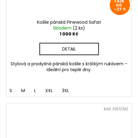
1 375
KČ
–27 %
Košile pánská Pinewood Safari
Skladem
(2 ks)
1 000 Kč
DETAIL
Stylová a prodyšná pánská košile s krátkým rukávem –
ideální pro teplé dny.
S
M
L
XXL
3XL
Kód:
3197/39/