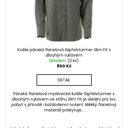
r
o
d
u
k
t
ů
Košile pánská flanelová Gipfelstürmer Slim Fit s
dlouhým rukávem
Skladem
(2 ks)
800 Kč
DETAIL
Pánská flanelová myslivecká košile Gipfelstürmer s
dlouhým rukávem ve střihu Slim Fit je ideální pro lov,
pobyt v přírodě i každodenní nošení. Měkký flanelový
materiál poskytuje...