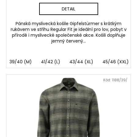
DETAIL
Pánská myslivecká košile Gipfelstürmer s krátkým
rukávem ve střihu Regular Fit je ideální pro lov, pobyt v
přírodě i myslivecké společenské akce. Košili doplňuje
jemný červený...
39/40 (M)
41/42 (L)
43/44 (XL)
45/46 (XXL)
Kód:
1188/39/