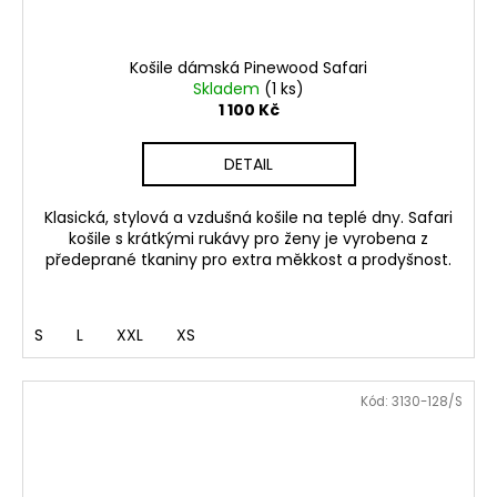
Košile dámská Pinewood Safari
Skladem
(1 ks)
1 100 Kč
DETAIL
Klasická, stylová a vzdušná košile na teplé dny. Safari
košile s krátkými rukávy pro ženy je vyrobena z
předeprané tkaniny pro extra měkkost a prodyšnost.
S
L
XXL
XS
Kód:
3130-128/S