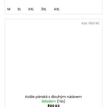
M
XL
XXL
3XL
4XL
Kód:
1165/41/
Košile pánská s dlouhým rukávem
Skladem
(1 ks)
800 Kč