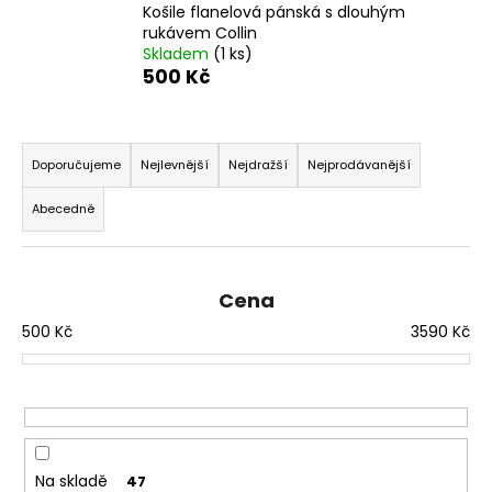
Košile flanelová pánská s dlouhým
a
rukávem Collin
j
Skladem
(1 ks)
500 Kč
í
t
Ř
?
a
Doporučujeme
Nejlevnější
Nejdražší
Nejprodávanější
z
Abecedně
e
n
HLEDAT
í
Cena
p
500
Kč
3590
Kč
r
D
o
o
d
p
o
u
r
k
u
t
Na skladě
47