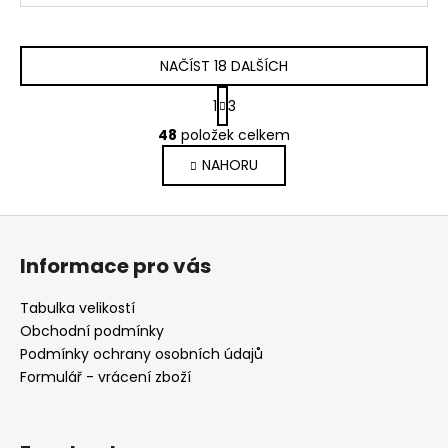
NAČÍST 18 DALŠÍCH
S
1
3
t
O
r
48
položek celkem
v
á
NAHORU
l
n
k
á
o
d
Z
v
a
á
á
c
Informace pro vás
n
p
í
í
p
a
Tabulka velikostí
r
t
Obchodní podmínky
v
í
Podmínky ochrany osobních údajů
k
Formulář - vrácení zboží
y
v
ý