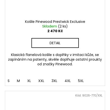
Košile Pinewood Prestwick Exclusive
Skladem
(2 ks)
2 470 Kč
DETAIL
Klasická flanelová košile s doplňky v imitaci kůže, se
zapínáním na patenty, skvěle doplňuje ostatní proukty
od značky Pinewood.
S
M
XL
XXL
3XL
4XL
5XL
Kód:
9026-770/XXL