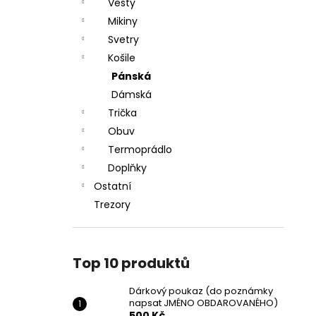
DÁRKOVÝ POUKAZ (DO POZNÁMKY
Vesty
e
NAPSAT JMÉNO OBDAROVANÉHO)
Mikiny
l
500 Kč
Svetry
Košile
Pánská
Dámská
Trička
Obuv
Termoprádlo
Doplňky
Ostatní
Trezory
Top 10 produktů
Dárkový poukaz (do poznámky
napsat JMÉNO OBDAROVANÉHO)
500 Kč