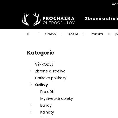
K
Přejít
na
o
obsah
Zpět
Zpět
š
Zbraně a střel
do
do
í
k
obchodu
obchodu
Domů
Oděvy
Košile
Pánská
K
P
o
Kategorie
Přeskočit
s
kategorie
t
VÝPRODEJ
r
Zbraně a střelivo
a
Dárkové poukazy
n
Oděvy
n
Pro děti
í
Myslivecké obleky
p
Bundy
a
Kalhoty
n