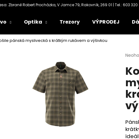
ivo
Optika
Trezory
VÝPRODEJ
Dá
Co potřebujete najít?
ošile pánská myslivecká s krátkým rukávem a výšivkou
Průmě
Neoh
HLEDAT
hodno
Ko
produ
je
my
0,0
Doporučujeme
z
kr
5
hvězdi
vý
Pánsk
krátk
ideál