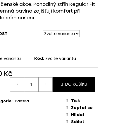
MAUSER
čenské akce. Pohodlný střih Regular Fit
jemná bavlna zajišťují komfort při
denním nošení.
OST
te variantu
Kód:
Zvolte variantu
0 Kč
ná
DO KOŠÍKU
:
Tisk
gorie
:
Pánská
Zeptat se
Hlídat
Sdílet