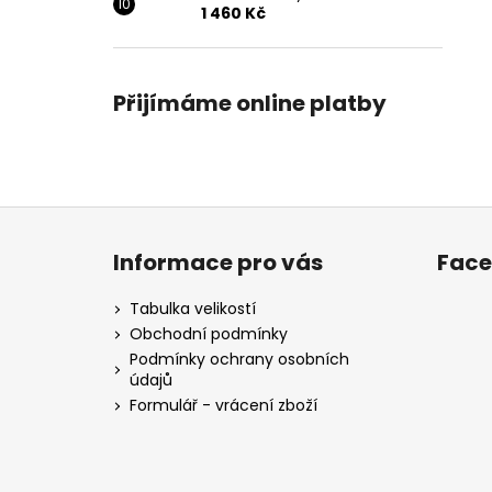
1 460 Kč
Přijímáme online platby
Z
á
Informace pro vás
Fac
p
a
Tabulka velikostí
t
Obchodní podmínky
í
Podmínky ochrany osobních
údajů
Formulář - vrácení zboží