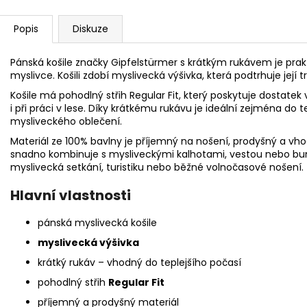
Popis
Diskuze
Pánská košile značky Gipfelstürmer s krátkým rukávem je pra
myslivce. Košili zdobí myslivecká výšivka, která podtrhuje její 
Košile má pohodlný střih Regular Fit, který poskytuje dostatek
i při práci v lese. Díky krátkému rukávu je ideální zejména do 
mysliveckého oblečení.
Materiál ze 100% bavlny je příjemný na nošení, prodyšný a vho
snadno kombinuje s mysliveckými kalhotami, vestou nebo bund
myslivecká setkání, turistiku nebo běžné volnočasové nošení.
Hlavní vlastnosti
pánská myslivecká košile
myslivecká výšivka
krátký rukáv – vhodný do teplejšího počasí
pohodlný střih
Regular Fit
příjemný a prodyšný materiál