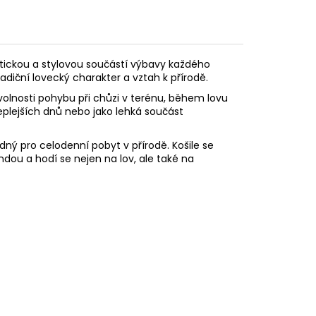
ktickou a stylovou součástí výbavy každého
tradiční lovecký charakter a vztah k přírodě.
 volnosti pohybu při chůzi v terénu, během lovu
teplejších dnů nebo jako lehká součást
dný pro celodenní pobyt v přírodě. Košile se
ou a hodí se nejen na lov, ale také na