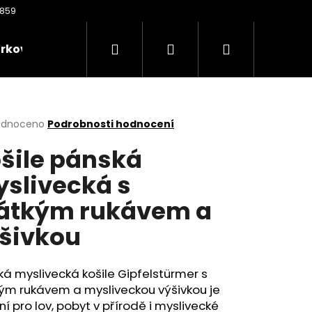
Hledat
Přihlášení
Nákupní
rkové poukazy
Oděvy
Kontakty
Nože
košík
rné
odnoceno
Podrobnosti hodnocení
cení
šile pánská
ktu
slivecká s
átkým rukávem a
ček.
šivkou
Následující
á myslivecká košile Gipfelstürmer s
ým rukávem a mysliveckou výšivkou je
ní pro lov, pobyt v přírodě i myslivecké