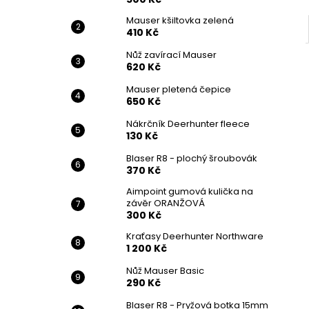
Mauser kšiltovka zelená
410 Kč
Nůž zavírací Mauser
620 Kč
Mauser pletená čepice
650 Kč
Nákrčník Deerhunter fleece
130 Kč
Blaser R8 - plochý šroubovák
370 Kč
Aimpoint gumová kulička na
závěr ORANŽOVÁ
300 Kč
Kraťasy Deerhunter Northware
1 200 Kč
Nůž Mauser Basic
290 Kč
Blaser R8 - Pryžová botka 15mm