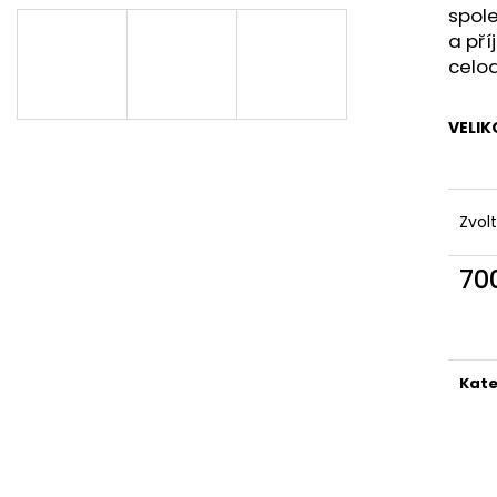
MAUSER KŠILTOVKA ZELENÁ
NŮŽ ZAVÍRACÍ 
spole
410 Kč
620 Kč
a pří
celo
VELIK
Zvol
70
Měr
cena
Kate