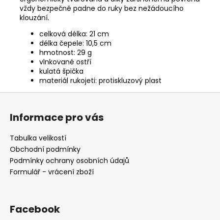
vždy bezpečně padne do ruky bez nežádoucího
klouzání.
celková délka: 21 cm
délka čepele: 10,5 cm
hmotnost: 29 g
vlnkované ostří
kulatá špička
materiál rukojeti: protiskluzový plast
Z
á
Informace pro vás
p
a
Tabulka velikostí
t
Obchodní podmínky
í
Podmínky ochrany osobních údajů
Formulář - vrácení zboží
Facebook