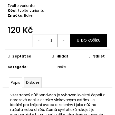
č
u
Zvolte variantu
Kód:
Zvolte variantu
j
Značka:
Böker
e
m
120 Kč
e
Měrná
DO KOŠÍKU
cena:
DÁRKOVÝ
POUKAZ
(DO
Zeptat se
Hlídat
Sdílet
POZNÁMKY
NAPSAT
JMÉNO
Kategorie
:
Nože
OBDAROVANÉHO)
500
Kč
Popis
Diskuze
Všestranný nůž Sandwich je vybaven kvalitní čepelí z
nerezové oceli s ostrým vlnkovaným ostřím. Je
ideální pro krájení ovoce a zeleniny i jako nůž na
rajčata nebo chléb. Černá syntetická rukojeť je
ergonomicky tvarovaná a díky zdrsněnému povrchu