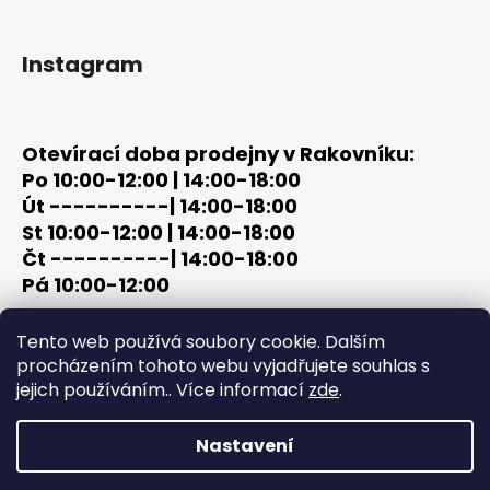
Instagram
Otevírací doba prodejny v Rakovníku:
Po 10:00-12:00 | 14:00-18:00
Út ----------| 14:00-18:00
St 10:00-12:00 | 14:00-18:00
Čt ----------| 14:00-18:00
Pá 10:00-12:00
tel: +420 603 320 859
Tento web používá soubory cookie. Dalším
email: terc-zbrane@seznam.cz
procházením tohoto webu vyjadřujete souhlas s
jejich používáním.. Více informací
zde
.
Nastavení
Vytvořil Shoptet