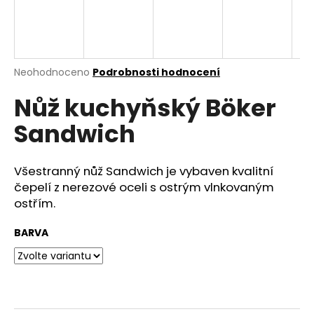
a
j
í
t
Průměrné
Neohodnoceno
Podrobnosti hodnocení
hodnocení
?
Nůž kuchyňský Böker
produktu
je
Sandwich
0,0
z
5
HLEDAT
hvězdiček.
Všestranný nůž Sandwich je vybaven kvalitní
čepelí z nerezové oceli s ostrým vlnkovaným
ostřím.
D
BARVA
o
p
o
r
u