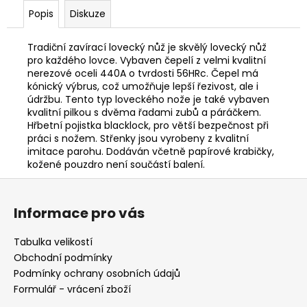
č
Popis
Diskuze
u
j
e
Tradiční zavírací lovecký nůž je skvělý lovecký nůž
m
pro každého lovce. Vybaven čepelí z velmi kvalitní
nerezové oceli 440A o tvrdosti 56HRc. Čepel má
e
kónický výbrus, což umožňuje lepší řezivost, ale i
údržbu. Tento typ loveckého nože je také vybaven
kvalitní pilkou s dvěma řadami zubů a páráčkem.
DÁRKOVÝ
Hřbetní pojistka blacklock, pro větší bezpečnost při
POUKAZ
práci s nožem. Střenky jsou vyrobeny z kvalitní
(DO
imitace parohu. Dodáván včetně papírové krabičky,
POZNÁMKY
NAPSAT
kožené pouzdro není součástí balení.
JMÉNO
Z
OBDAROVANÉHO)
á
500
Informace pro vás
Kč
p
a
Tabulka velikostí
t
Obchodní podmínky
í
Podmínky ochrany osobních údajů
Formulář - vrácení zboží