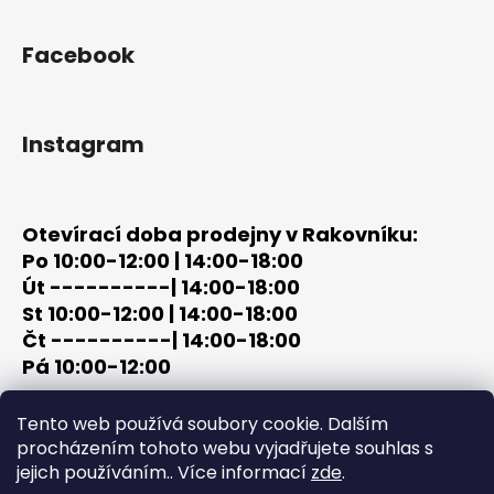
Facebook
Instagram
Otevírací doba prodejny v Rakovníku:
Po 10:00-12:00 | 14:00-18:00
Út ----------| 14:00-18:00
St 10:00-12:00 | 14:00-18:00
Čt ----------| 14:00-18:00
Pá 10:00-12:00
tel: +420 603 320 859
Tento web používá soubory cookie. Dalším
email: terc-zbrane@seznam.cz
procházením tohoto webu vyjadřujete souhlas s
jejich používáním.. Více informací
zde
.