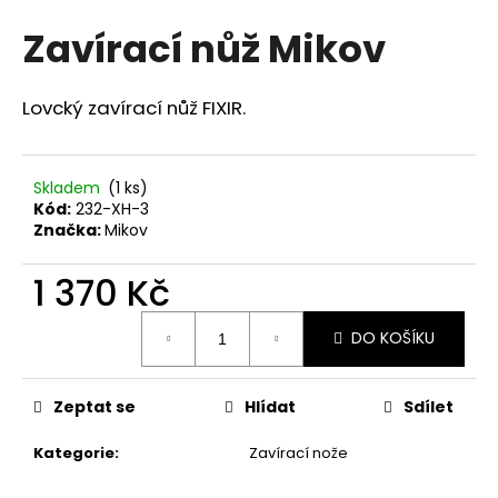
hodnocení
a
Zavírací nůž Mikov
produktu
j
je
0,0
í
z
Lovcký zavírací nůž FIXIR.
t
5
?
hvězdiček.
Skladem
(1 ks)
Kód:
232-XH-3
Značka:
Mikov
HLEDAT
1 370 Kč
Měrná
DO KOŠÍKU
cena:
D
o
p
Zeptat se
Hlídat
Sdílet
o
r
Kategorie
:
Zavírací nože
u