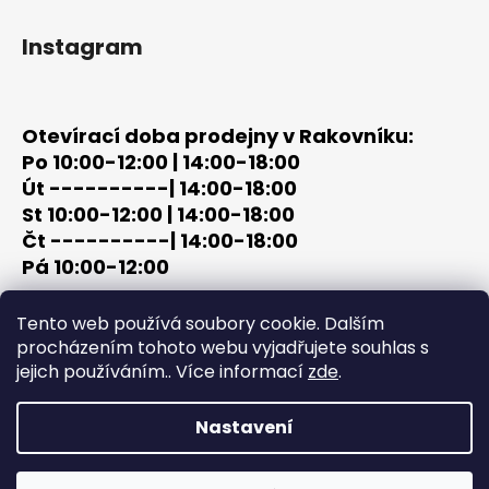
Instagram
Otevírací doba prodejny v Rakovníku:
Po 10:00-12:00 | 14:00-18:00
Út ----------| 14:00-18:00
St 10:00-12:00 | 14:00-18:00
Čt ----------| 14:00-18:00
Pá 10:00-12:00
tel: +420 603 320 859
Tento web používá soubory cookie. Dalším
email: terc-zbrane@seznam.cz
procházením tohoto webu vyjadřujete souhlas s
jejich používáním.. Více informací
zde
.
Nastavení
Vytvořil Shoptet
Copyright 2026
PROCHÁZKA | OUTDOOR - LOV
. Všechna