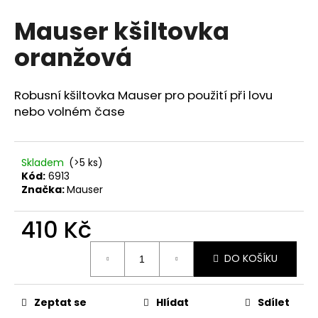
hodnocení
a
Mauser kšiltovka
produktu
j
je
oranžová
0,0
í
z
t
5
?
hvězdiček.
Robusní kšiltovka Mauser pro použití při lovu
nebo volném čase
Skladem
(>5 ks)
HLEDAT
Kód:
6913
Značka:
Mauser
410 Kč
D
o
Měrná
p
DO KOŠÍKU
cena:
o
r
u
Zeptat se
Hlídat
Sdílet