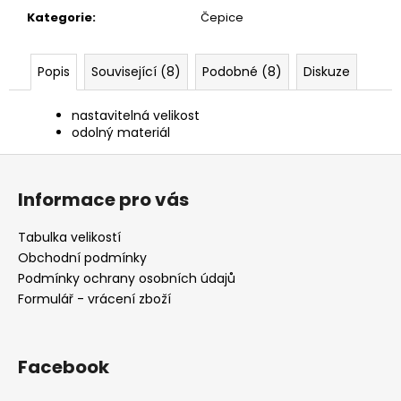
č
Kategorie
:
Čepice
u
j
e
Popis
Související (8)
Podobné (8)
Diskuze
m
e
nastavitelná velikost
odolný materiál
NŮŽ
Z
ZAVÍRACÍ
á
MAUSER
Informace pro vás
p
620
Kč
a
Tabulka velikostí
t
Obchodní podmínky
í
Podmínky ochrany osobních údajů
Formulář - vrácení zboží
Facebook