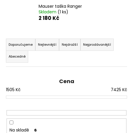
a
Mauser taška Ranger
Skladem
(1 ks)
j
2 180 Kč
í
t
Ř
?
a
Doporučujeme
Nejlevnější
Nejdražší
Nejprodávanější
z
Abecedně
e
n
HLEDAT
í
Cena
p
1505
Kč
7425
Kč
r
D
o
o
d
p
o
u
r
k
u
t
Na skladě
6