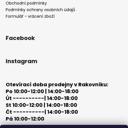
t
Obchodní podmínky
í
í
Podmínky ochrany osobních údajů
p
Formulář - vrácení zboží
r
v
k
y
Facebook
v
ý
p
Instagram
i
s
u
Otevírací doba prodejny v Rakovníku:
Po 10:00-12:00 | 14:00-18:00
Út ----------| 14:00-18:00
St 10:00-12:00 | 14:00-18:00
Čt ----------| 14:00-18:00
Pá 10:00-12:00