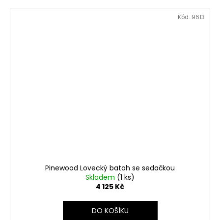
Kód:
9613
Pinewood Lovecký batoh se sedačkou
Skladem
(1 ks)
4 125 Kč
DO KOŠÍKU