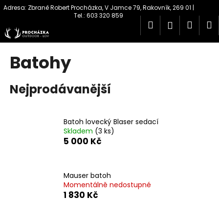
K
Přejít
na
o
obsah
Hledat
Náku
M
Přihlášen
Zpět
Zpět
š
í
košík
C
k
Batohy
o
p
Nejprodávanější
o
t
ř
Batoh lovecký Blaser sedací
e
Skladem
(3 ks)
b
5 000 Kč
u
j
Mauser batoh
e
Momentálně nedostupné
t
1 830 Kč
e
n