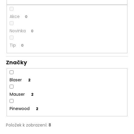
č
ů
u
j
Akce
0
e
m
Novinka
0
e
Tip
0
MAUSER
PLETENÁ
ČEPICE
Značky
650
Kč
Blaser
2
Mauser
2
Pinewood
2
Položek k zobrazení:
8