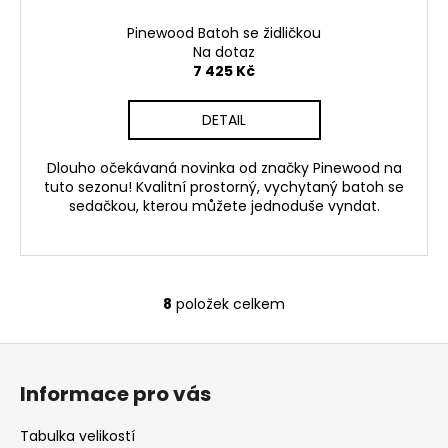
Pinewood Batoh se židličkou
Na dotaz
7 425 Kč
DETAIL
Dlouho očekávaná novinka od značky Pinewood na
tuto sezonu! Kvalitní prostorný, vychytaný batoh se
sedačkou, kterou můžete jednoduše vyndat.
8
položek celkem
O
v
Z
l
á
á
Informace pro vás
d
p
a
a
Tabulka velikostí
c