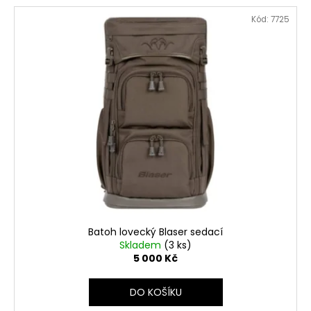
V
Kód:
7725
ý
p
i
s
p
r
o
d
u
k
t
ů
Batoh lovecký Blaser sedací
Skladem
(3 ks)
5 000 Kč
DO KOŠÍKU