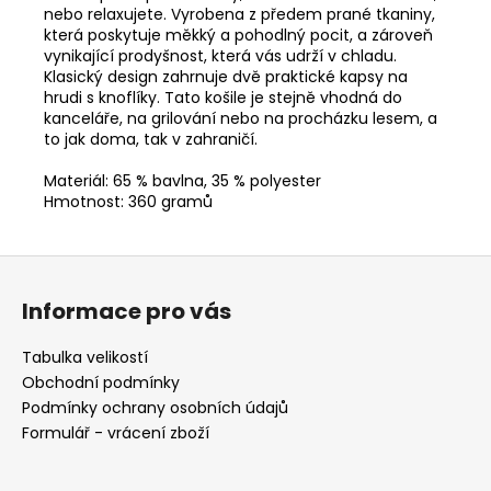
nebo relaxujete. Vyrobena z předem prané tkaniny,
která poskytuje měkký a pohodlný pocit, a zároveň
vynikající prodyšnost, která vás udrží v chladu.
Klasický design zahrnuje dvě praktické kapsy na
hrudi s knoflíky. Tato košile je stejně vhodná do
kanceláře, na grilování nebo na procházku lesem, a
to jak doma, tak v zahraničí.
Materiál: 65 % bavlna, 35 % polyester
Hmotnost: 360 gramů
Z
á
Informace pro vás
p
a
Tabulka velikostí
t
Obchodní podmínky
í
Podmínky ochrany osobních údajů
Formulář - vrácení zboží