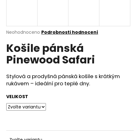
a
j
í
t
Průměrné
Neohodnoceno
Podrobnosti hodnocení
hodnocení
?
Košile pánská
produktu
je
Pinewood Safari
0,0
z
5
HLEDAT
hvězdiček.
Stylová a prodyšná pánská košile s krátkým
rukávem – ideální pro teplé dny.
VELIKOST
D
o
p
o
r
u
Zvolte variantu