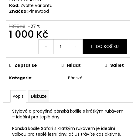
č
Kód:
Zvolte variantu
u
Značka:
Pinewood
j
e
1 375 Kč
–27 %
m
1 000 Kč
e
Měrná
DO KOŠÍKU
cena:
MAUSER
PLETENÁ
ČEPICE
Zeptat se
Hlídat
Sdílet
650
Kč
Kategorie
:
Pánská
Popis
Diskuze
Stylová a prodyšná pánská košile s krátkým rukávem
– ideální pro teplé dny.
Pánská košile Safari s krátkým rukávem je ideální
volbou pro teplé letní dny, ať už trávíte čas aktivně,