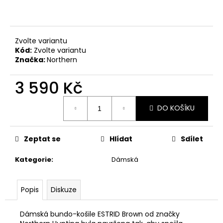
č
u
j
e
Zvolte variantu
m
Kód:
Zvolte variantu
e
Značka:
Northern
3 590 Kč
BLASER
R8
Měrná
-
DO KOŠÍKU
cena:
PLOCHÝ
ŠROUBOVÁK
370
Zeptat se
Hlídat
Sdílet
Kč
Kategorie
:
Dámská
Popis
Diskuze
Dámská bundo-košile ESTRID Brown od značky