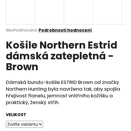
a
j
í
t
Průměrné
Neohodnoceno
Podrobnosti hodnocení
hodnocení
?
Košile Northern Estrid
produktu
je
dámská zatepletná -
0,0
z
Brown
5
HLEDAT
hvězdiček.
Dámská bundo-košile ESTRID Brown od značky
Northern Hunting byla navržena tak, aby spojila
D
hřejivost flanelu, jemnost vnitřního kožíšku a
o
praktický, ženský střih.
p
o
VELIKOST
r
u