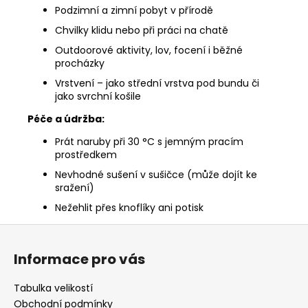
Podzimní a zimní pobyt v přírodě
Chvilky klidu nebo při práci na chatě
Outdoorové aktivity, lov, focení i běžné
procházky
Vrstvení – jako střední vrstva pod bundu či
jako svrchní košile
Péče a údržba:
Prát naruby při 30 °C s jemným pracím
prostředkem
Nevhodné sušení v sušičce (může dojít ke
sražení)
Nežehlit přes knoflíky ani potisk
Z
á
Informace pro vás
p
a
Tabulka velikostí
t
Obchodní podmínky