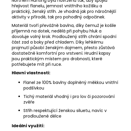
Northern Hunting byla navržena tak, aby spojila
hřejivost flanelu, jemnost vnitřního kožíšku a
praktický, ženský střih. Je vhodná jak pro náročnější
aktivity v přírodě, tak pro pohodlný odpočinek.
Materiál tvoří převážně bavlna, díky čemuž je košile
příjemná na dotek, nedělá při pohybu hluk a
dovoluje volný krok. Prodloužený střih chrání spodní
část zad a boky před chladem. Díky lehkému
projmutí působí ženským dojmem, přesto zůstává
dostatečně komfortní pro vrstvení. Hrudní kapsy
jsou praktickým místem pro drobnosti, které
potřebujete mít při ruce.
Hlavní vlastnosti:
Flanel ze 100% bavlny doplněný měkkou vnitřní
podšívkou
Tichý materiál vhodný i pro lov či pozorování
zvěře
Střih respektující ženskou siluetu, navíc v
prodloužené délce
Ideální využití: