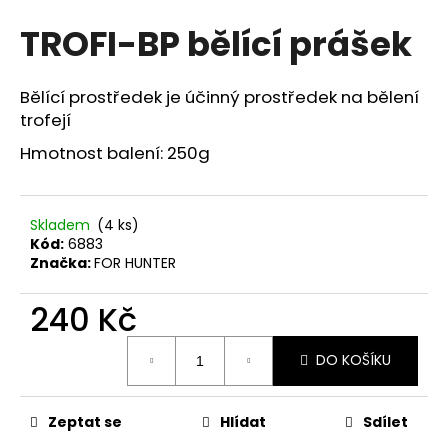
hodnocení
a
TROFI-BP bělící prášek
produktu
j
je
0,0
í
z
Bělící prostředek je účinný prostředek na bělení
t
5
trofejí
?
hvězdiček.
Hmotnost balení: 250g
Skladem
(4 ks)
HLEDAT
Kód:
6883
Značka:
FOR HUNTER
240 Kč
D
o
Měrná
p
DO KOŠÍKU
cena:
o
r
Zeptat se
Hlídat
Sdílet
u