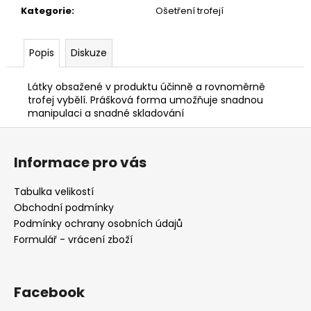
č
Kategorie
:
Ošetření trofejí
u
j
e
Popis
Diskuze
m
e
Látky obsažené v produktu účinně a rovnoměrně
trofej vybělí. Prášková forma umožňuje snadnou
manipulaci a snadné skladování
NŮŽ
ZAVÍRACÍ
Z
MAUSER
á
Informace pro vás
620
p
Kč
a
Tabulka velikostí
t
Obchodní podmínky
í
Podmínky ochrany osobních údajů
Formulář - vrácení zboží
Facebook