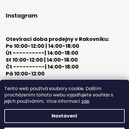
Instagram
Otevírací doba prodejny v Rakovníku:
Po 10:00-12:00 | 14:00-18:00
Út ----------| 14:00-18:00
St 10:00-12:00 | 14:00-18:00
Čt ----------| 14:00-18:00
Pá 10:00-12:00
tel: +420 603 320 859
Tento web používá soubory cookie. Dalším
email: terc-zbrane@seznam.cz
procházením tohoto webu vyjadřujete souhlas s
jejich používáním.. Více informací
zde
.
Nastavení
Vytvořil Shoptet
Copyright 2026
PROCHÁZKA | OUTDOOR - LOV
. Všechna