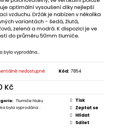
MAUSER
ťuje optimální vysoušení díky nejlepší
laci vzduchu. Držák je nabízen v několika
ných variantách - šedá, žlutá,
ová, zelená a modrá. K dispozici je ve
osti do průměru 50mm tlumiče.
ka byla vyprodána…
entálně nedostupné
Kód:
7854
0 Kč
ná
:
Tisk
gorie
:
Tlumiče hluku
žka byla vyprodána…
Zeptat se
Hlídat
Sdílet