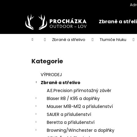
K
Přejít
na
o
obsah
Zpět
Zpět
š
Zbraně a střel
do
do
í
k
obchodu
obchodu
Domů
Zbraně a střelivo
Tlumiče hluku
P
o
Kategorie
Přeskočit
s
kategorie
t
VÝPRODEJ
r
Zbraně a střelivo
a
A.E.Precision přímotažný závěr
n
Blaser R8 / K95 a doplňky
n
Mauser M18-M12 a příslušenství
í
SAUER a příslušenství
p
Beretta a příslušenství
a
Browning/Winchester a doplňky
n