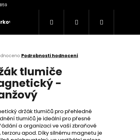
Hledat
Přihlášení
Nákupní
rkové poukazy
Oděvy
Kontakty
Nože
košík
rné
odnoceno
Podrobnosti hodnocení
cení
žák tlumiče
ktu
gnetický -
anžový
ček.
etický držák tlumičů pro přehledné
dnění tlumičů je ideální pro přesné
Následující
řádání a organizaci ve vaší zbraňové
i, terzoru apod. Díky silnému magnetu je
bilně polohovatelný, ve vertikální poloze