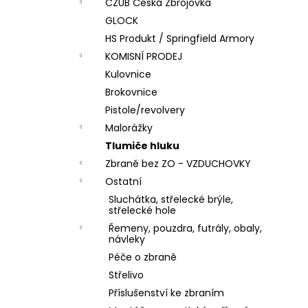
DÁRKOVÝ POUKAZ (DO POZNÁMKY
CZUB Česká Zbrojovka
e
NAPSAT JMÉNO OBDAROVANÉHO)
GLOCK
l
500 Kč
HS Produkt / Springfield Armory
KOMISNÍ PRODEJ
Kulovnice
Brokovnice
Pistole/revolvery
Malorážky
Tlumiče hluku
Zbraně bez ZO - VZDUCHOVKY
Ostatní
Sluchátka, střelecké brýle,
střelecké hole
Řemeny, pouzdra, futrály, obaly,
návleky
Péče o zbraně
Střelivo
Příslušenství ke zbraním