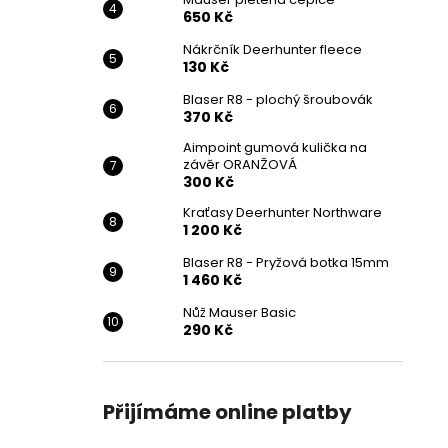
650 Kč
Nákrčník Deerhunter fleece
130 Kč
Blaser R8 - plochý šroubovák
370 Kč
Aimpoint gumová kulička na
závěr ORANŽOVÁ
300 Kč
Kraťasy Deerhunter Northware
1 200 Kč
Blaser R8 - Pryžová botka 15mm
1 460 Kč
Nůž Mauser Basic
290 Kč
Přijímáme online platby