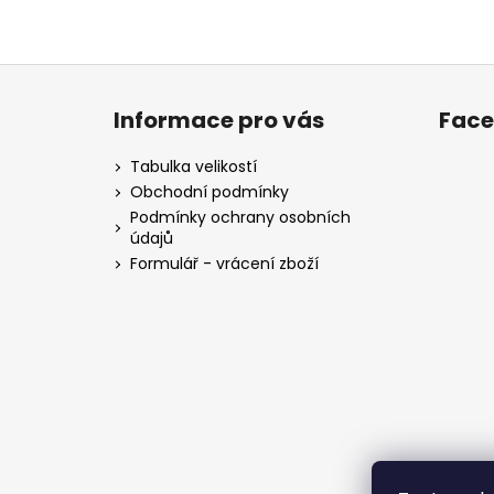
Z
á
Informace pro vás
Fac
p
a
Tabulka velikostí
t
Obchodní podmínky
í
Podmínky ochrany osobních
údajů
Formulář - vrácení zboží