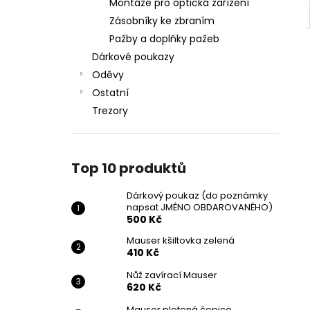
Montáže pro optická zařízení
Zásobníky ke zbraním
Pažby a doplňky pažeb
Dárkové poukazy
Oděvy
Ostatní
Trezory
Top 10 produktů
Dárkový poukaz (do poznámky
napsat JMÉNO OBDAROVANÉHO)
500 Kč
Mauser kšiltovka zelená
410 Kč
Nůž zavírací Mauser
620 Kč
Mauser pletená čepice