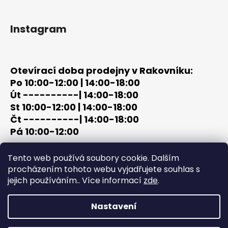
Instagram
Otevírací doba prodejny v Rakovníku:
Po 10:00-12:00 | 14:00-18:00
Út ----------| 14:00-18:00
St 10:00-12:00 | 14:00-18:00
Čt ----------| 14:00-18:00
Pá 10:00-12:00
tel: +420 603 320 859
Tento web používá soubory cookie. Dalším
email: terc-zbrane@seznam.cz
procházením tohoto webu vyjadřujete souhlas s
jejich používáním.. Více informací
zde
.
Nastavení
Vytvořil Shoptet