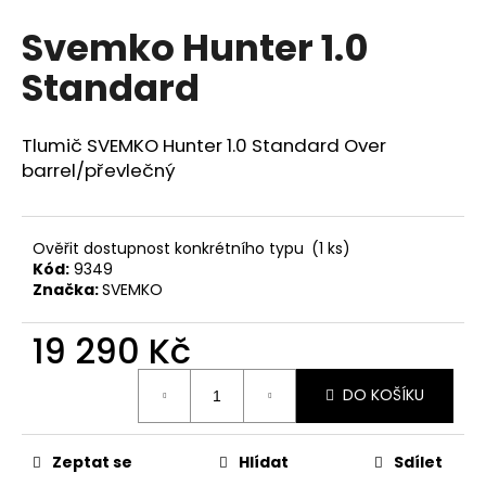
hodnocení
a
Svemko Hunter 1.0
produktu
j
je
Standard
0,0
í
z
t
5
?
hvězdiček.
Tlumič SVEMKO Hunter 1.0 Standard Over
barrel/převlečný
Ověřit dostupnost konkrétního typu
(1 ks)
HLEDAT
Kód:
9349
Značka:
SVEMKO
19 290 Kč
D
o
Měrná
p
DO KOŠÍKU
cena:
o
r
u
Zeptat se
Hlídat
Sdílet