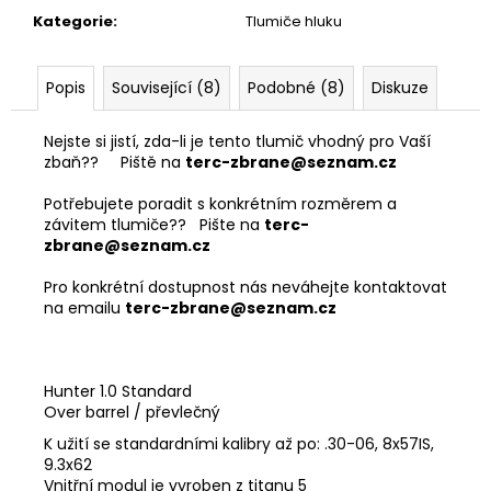
č
Kategorie
:
Tlumiče hluku
u
j
e
Popis
Související (8)
Podobné (8)
Diskuze
m
e
Nejste si jistí, zda-li je tento tlumič vhodný pro Vaší
zbaň?? Piště na
terc-zbrane@seznam.cz
DÁRKOVÝ
Potřebujete poradit s konkrétním rozměrem a
POUKAZ
(DO
závitem tlumiče?? Pište na
terc-
POZNÁMKY
zbrane@seznam.cz
NAPSAT
JMÉNO
Pro konkrétní dostupnost nás neváhejte kontaktovat
OBDAROVANÉHO)
na emailu
terc-zbrane@seznam.cz
500
Kč
Hunter 1.0 Standard
Over barrel / převlečný
K užití se standardními kalibry až po: .30-06, 8x57IS,
9.3x62
Vnitřní modul je vyroben z titanu 5