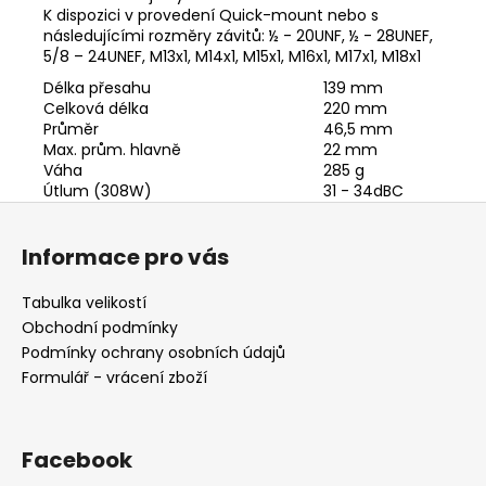
K dispozici v provedení Quick-mount nebo s
následujícími rozměry závitů: ½ - 20UNF, ½ - 28UNEF,
5/8 – 24UNEF, M13x1, M14x1, M15x1, M16x1, M17x1, M18x1
Délka přesahu
139 mm
Celková délka
220 mm
Průměr
46,5 mm
Max. prům. hlavně
22 mm
Váha
285 g
Útlum (308W)
31 - 34dBC
Z
á
Informace pro vás
p
a
Tabulka velikostí
t
Obchodní podmínky
í
Podmínky ochrany osobních údajů
Formulář - vrácení zboží
Facebook