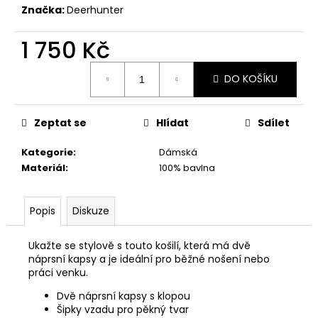
č
Značka:
Deerhunter
u
j
1 750 Kč
e
m
Měrná
e
DO KOŠÍKU
cena:
MAUSER
Zeptat se
Hlídat
Sdílet
PLETENÁ
ČEPICE
Kategorie
:
Dámská
650
Materiál
:
100% bavlna
Kč
Popis
Diskuze
Ukažte se stylově s touto košilí, která má dvě
náprsní kapsy a je ideální pro běžné nošení nebo
práci venku.
Dvě náprsní kapsy s klopou
Šipky vzadu pro pěkný tvar