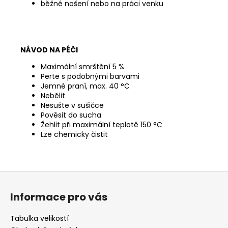
běžné nošení nebo na práci venku
NÁVOD NA PÉČI
Maximální smrštění 5 %
Perte s podobnými barvami
Jemné praní, max.
40 °C
Nebělit
Nesušte v sušičce
Pověsit do sucha
Žehlit při maximální teplotě 150 °C
Lze chemicky čistit
Z
á
Informace pro vás
p
a
Tabulka velikostí