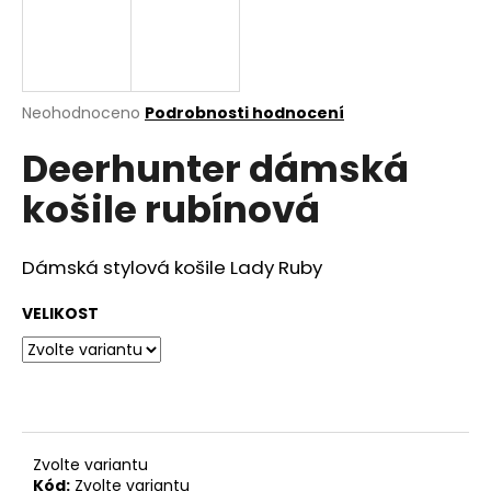
a
j
í
t
Průměrné
Neohodnoceno
Podrobnosti hodnocení
hodnocení
?
Deerhunter dámská
produktu
je
košile rubínová
0,0
z
5
HLEDAT
hvězdiček.
Dámská stylová košile Lady Ruby
VELIKOST
D
o
p
o
r
Zvolte variantu
u
Kód:
Zvolte variantu