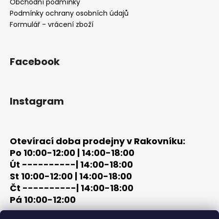
t
Obchodní podmínky
í
Podmínky ochrany osobních údajů
Formulář - vrácení zboží
Facebook
Instagram
Otevírací doba prodejny v Rakovníku:
Po 10:00-12:00 | 14:00-18:00
Út ----------| 14:00-18:00
St 10:00-12:00 | 14:00-18:00
Čt ----------| 14:00-18:00
Pá 10:00-12:00