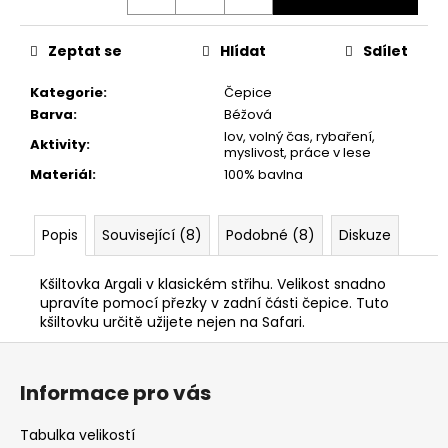
č
u
j
Zeptat se
Hlídat
Sdílet
e
m
Kategorie
:
Čepice
e
Barva
:
Béžová
lov, volný čas, rybaření,
Aktivity
:
myslivost, práce v lese
KRAŤASY
Materiál
:
100% bavlna
DEERHUNTER
NORTHWARE
1
Popis
Související (8)
Podobné (8)
Diskuze
200
Kč
Původně:
Kšiltovka Argali v klasickém střihu. Velikost snadno
2
upravíte pomocí přezky v zadní části čepice. Tuto
500
kšiltovku určitě užijete nejen na Safari.
Kč
Z
á
Informace pro vás
p
a
Tabulka velikostí