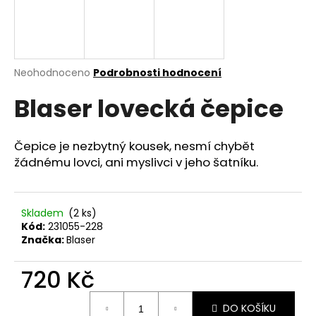
a
j
í
t
Průměrné
Neohodnoceno
Podrobnosti hodnocení
hodnocení
?
Blaser lovecká čepice
produktu
je
0,0
z
Čepice je nezbytný kousek, nesmí chybět
5
žádnému lovci, ani myslivci v jeho šatníku.
HLEDAT
hvězdiček.
Skladem
(2 ks)
D
Kód:
231055-228
o
Značka:
Blaser
p
o
720 Kč
r
Měrná
u
DO KOŠÍKU
cena: