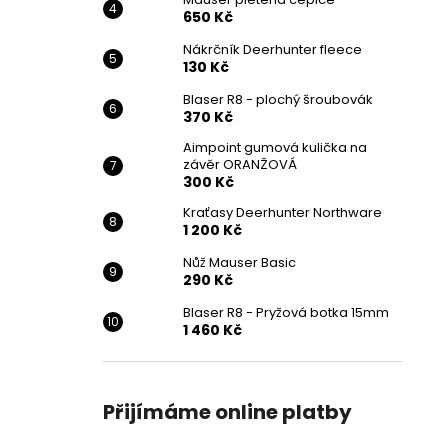
650 Kč
Nákrčník Deerhunter fleece
130 Kč
Blaser R8 - plochý šroubovák
370 Kč
Aimpoint gumová kulička na
závěr ORANŽOVÁ
300 Kč
Kraťasy Deerhunter Northware
1 200 Kč
Nůž Mauser Basic
290 Kč
Blaser R8 - Pryžová botka 15mm
1 460 Kč
Přijímáme online platby