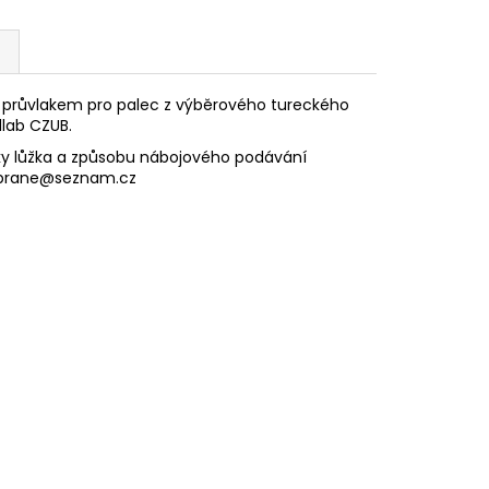
průvlakem pro palec z výběrového tureckého
dlab CZUB.
ky lůžka a způsobu nábojového podávání
-zbrane@seznam.cz