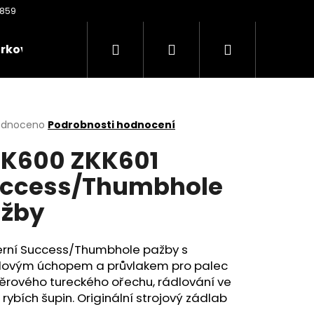
Hledat
Přihlášení
Nákupní
rkové poukazy
Oděvy
Kontakty
Nože
košík
rné
odnoceno
Podrobnosti hodnocení
cení
K600 ZKK601
ktu
ccess/Thumbhole
žby
ček.
rní Success/Thumbhole pažby s
olovým úchopem a průvlakem pro palec
Následující
ěrového tureckého ořechu, rádlování ve
 rybích šupin. Originální strojový zádlab
.