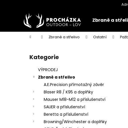
K
Přejít
na
o
obsah
Zpět
Zpět
š
Zbraně a střel
do
do
í
k
obchodu
obchodu
Domů
Zbraně a střelivo
Ostatní
Paž
P
o
Kategorie
Přeskočit
s
kategorie
t
VÝPRODEJ
r
Zbraně a střelivo
a
A.E.Precision přímotažný závěr
n
Blaser R8 / K95 a doplňky
n
Mauser M18-M12 a příslušenství
í
SAUER a příslušenství
p
Beretta a příslušenství
a
Browning/Winchester a doplňky
n