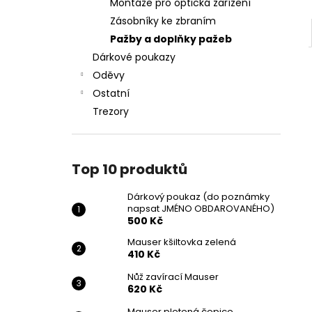
Montáže pro optická zařízení
Zásobníky ke zbraním
Pažby a doplňky pažeb
Dárkové poukazy
Oděvy
Ostatní
Trezory
Top 10 produktů
Dárkový poukaz (do poznámky
napsat JMÉNO OBDAROVANÉHO)
500 Kč
Mauser kšiltovka zelená
410 Kč
Nůž zavírací Mauser
620 Kč
Mauser pletená čepice