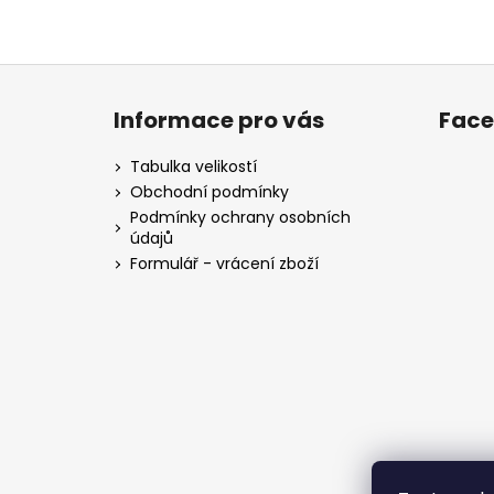
Z
á
Informace pro vás
Fac
p
a
Tabulka velikostí
t
Obchodní podmínky
í
Podmínky ochrany osobních
údajů
Formulář - vrácení zboží