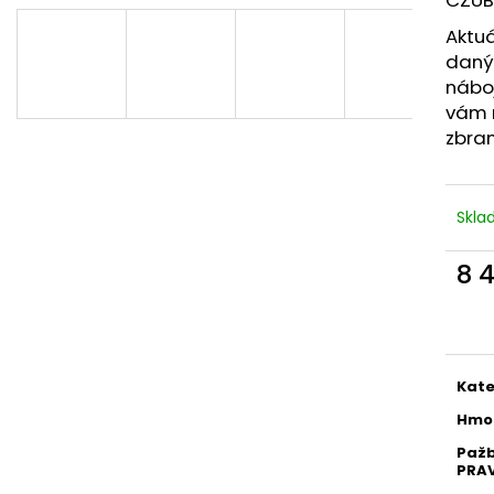
MAUSER KŠILTOVKA ZELENÁ
NŮŽ ZAVÍRACÍ 
410 Kč
620 Kč
Aktuá
daný
nábo
vám 
zbra
Skl
8 
Měr
cena
Kate
Hmo
Paž
PRAV