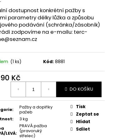
MAUSER
lní dostupnost konkrétní pažby s
mi parametry délky lůžka a způsobu
jového podávání (schránka/zásobník)
rádi zodpovíme na e-mailu: terc-
ne@seznam.cz
adem
(1 ks)
Kód:
8881
490 Kč
ná
DO KOŠÍKU
:
Tisk
Pažby a doplňky
gorie
:
pažeb
Zeptat se
tnost
:
3 kg
Hlídat
PRAVÁ pažba
ba
Sdílet
(pravoruký
Á/LEVÁ
:
střelec)