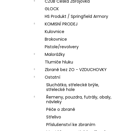
DÁRKOVÝ POUKAZ (DO POZNÁMKY
CZUB Česká Zbrojovka
e
NAPSAT JMÉNO OBDAROVANÉHO)
GLOCK
l
500 Kč
HS Produkt / Springfield Armory
KOMISNÍ PRODEJ
Kulovnice
Brokovnice
Pistole/revolvery
Malorážky
Tlumiče hluku
Zbraně bez ZO - VZDUCHOVKY
Ostatní
Sluchátka, střelecké brýle,
střelecké hole
Řemeny, pouzdra, futrály, obaly,
návleky
Péče o zbraně
Střelivo
Příslušenství ke zbraním