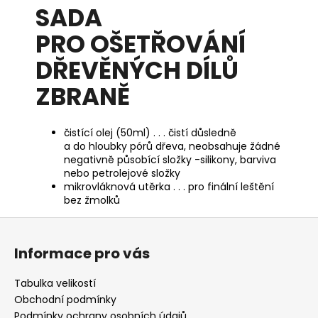
SADA
PRO OŠETŘOVÁNÍ
DŘEVĚNÝCH DÍLŮ
ZBRANĚ
čistící olej (50ml) . . . čistí důsledně
a do hloubky pórů dřeva, neobsahuje žádné
negativně působící složky -silikony, barviva
nebo petrolejové složky
mikrovláknová utěrka . . . pro finální leštění
bez žmolků
Z
á
Informace pro vás
p
a
Tabulka velikostí
t
Obchodní podmínky
Podmínky ochrany osobních údajů