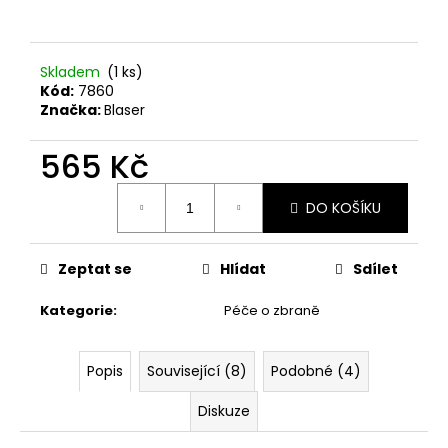
č
u
j
e
Skladem
(1 ks)
m
Kód:
7860
e
Značka:
Blaser
565 Kč
NÁKRČNÍK
DEERHUNTER
Měrná
FLEECE
DO KOŠÍKU
cena:
130
Kč
Zeptat se
Hlídat
Sdílet
Kategorie
:
Péče o zbraně
Popis
Související (8)
Podobné (4)
Diskuze