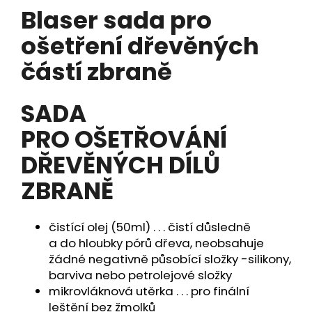
Blaser sada pro
produktu
a
je
j
ošetření dřevěných
0,0
í
z
částí zbraně
5
t
hvězdiček.
?
SADA
PRO OŠETŘOVÁNÍ
DŘEVĚNÝCH DÍLŮ
HLEDAT
ZBRANĚ
D
čistící olej (50ml) . . . čistí důsledně
o
a do hloubky pórů dřeva, neobsahuje
p
žádné negativně působící složky -silikony,
o
barviva nebo petrolejové složky
r
mikrovláknová utěrka . . . pro finální
u
leštění bez žmolků