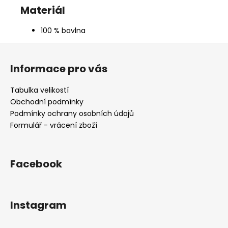
Materiál
100 % bavlna
Z
á
Informace pro vás
p
a
Tabulka velikostí
t
Obchodní podmínky
í
Podmínky ochrany osobních údajů
Formulář - vrácení zboží
Facebook
Instagram