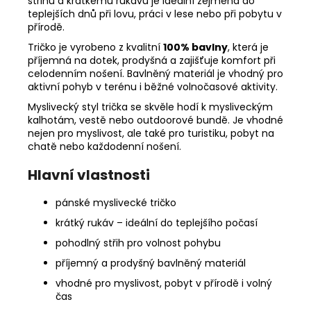
střihu a krátkému rukávu je ideální zejména do
teplejších dnů při lovu, práci v lese nebo při pobytu v
přírodě.
Tričko je vyrobeno z kvalitní
100% bavlny
, která je
příjemná na dotek, prodyšná a zajišťuje komfort při
celodenním nošení. Bavlněný materiál je vhodný pro
aktivní pohyb v terénu i běžné volnočasové aktivity.
Myslivecký styl trička se skvěle hodí k mysliveckým
kalhotám, vestě nebo outdoorové bundě. Je vhodné
nejen pro myslivost, ale také pro turistiku, pobyt na
chatě nebo každodenní nošení.
Hlavní vlastnosti
pánské myslivecké tričko
krátký rukáv – ideální do teplejšího počasí
pohodlný střih pro volnost pohybu
příjemný a prodyšný bavlněný materiál
vhodné pro myslivost, pobyt v přírodě i volný
čas