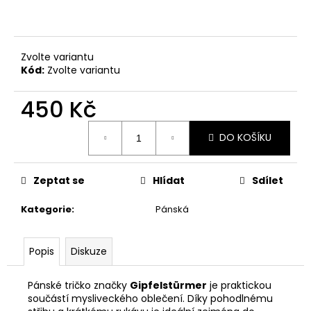
č
u
j
e
Zvolte variantu
m
Kód:
Zvolte variantu
e
450 Kč
NŮŽ
Měrná
MAUSER
DO KOŠÍKU
cena:
BASIC
290
Kč
Zeptat se
Hlídat
Sdílet
Kategorie
:
Pánská
Popis
Diskuze
Pánské tričko značky
Gipfelstürmer
je praktickou
součástí mysliveckého oblečení. Díky pohodlnému