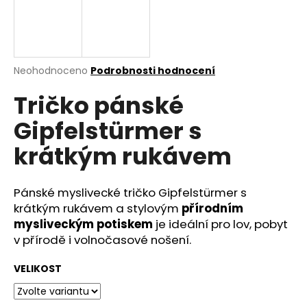
a
j
í
t
Průměrné
Neohodnoceno
Podrobnosti hodnocení
hodnocení
?
Tričko pánské
produktu
je
Gipfelstürmer s
0,0
z
krátkým rukávem
5
HLEDAT
hvězdiček.
Pánské myslivecké tričko Gipfelstürmer s
krátkým rukávem a stylovým
přírodním
D
mysliveckým potiskem
je ideální pro lov, pobyt
o
v přírodě i volnočasové nošení.
p
o
VELIKOST
r
u