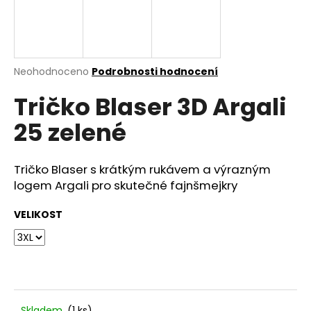
a
j
í
t
Průměrné
Neohodnoceno
Podrobnosti hodnocení
hodnocení
?
Tričko Blaser 3D Argali
produktu
je
25 zelené
0,0
z
5
HLEDAT
hvězdiček.
Tričko Blaser s krátkým rukávem a výrazným
logem Argali pro skutečné fajnšmejkry
VELIKOST
D
o
p
o
r
u
Skladem
(1 ks)