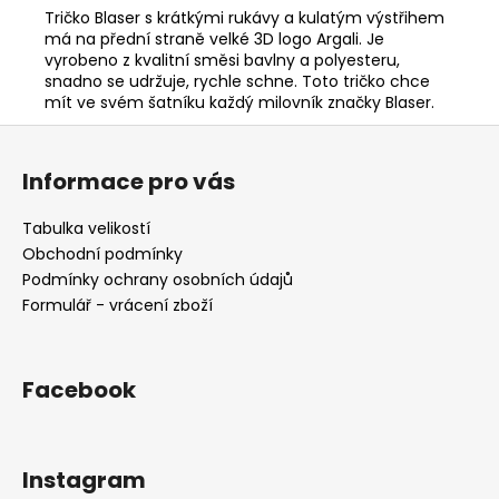
Tričko Blaser s krátkými rukávy a kulatým výstřihem
má na přední straně velké 3D logo Argali. Je
vyrobeno z kvalitní směsi bavlny a polyesteru,
snadno se udržuje, rychle schne. Toto tričko chce
mít ve svém šatníku každý milovník značky Blaser.
Z
á
Informace pro vás
p
a
Tabulka velikostí
t
Obchodní podmínky
í
Podmínky ochrany osobních údajů
Formulář - vrácení zboží
Facebook
Instagram