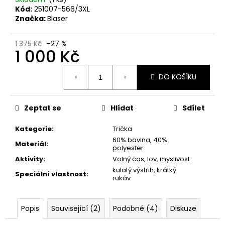
č
Kód:
251007-566/3XL
u
Značka:
Blaser
j
e
1 375 Kč
–27 %
m
1 000 Kč
e
Měrná
DO KOŠÍKU
cena:
BLASER
R8
-
Zeptat se
Hlídat
Sdílet
PLOCHÝ
ŠROUBOVÁK
Kategorie
:
Trička
370
60% bavlna, 40%
Kč
Materiál
:
polyester
Aktivity
:
Volný čas, lov, myslivost
kulatý výstřih, krátký
Speciální vlastnost
:
rukáv
Popis
Související (2)
Podobné (4)
Diskuze