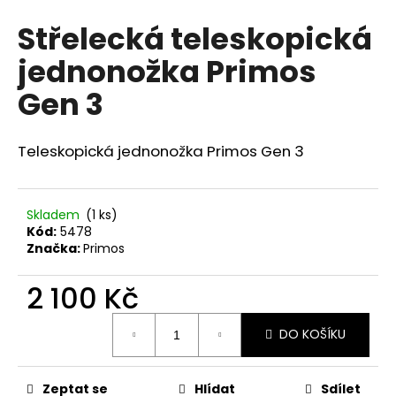
hodnocení
a
Střelecká teleskopická
produktu
j
je
jednonožka Primos
0,0
í
z
t
Gen 3
5
?
hvězdiček.
Teleskopická jednonožka Primos Gen 3
HLEDAT
Skladem
(1 ks)
Kód:
5478
Značka:
Primos
D
2 100 Kč
o
p
Měrná
DO KOŠÍKU
cena:
o
r
u
Zeptat se
Hlídat
Sdílet