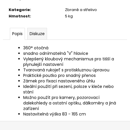
č
u
Kategorie
:
Zbraně a střelivo
j
Hmotnost
:
5 kg
e
m
e
Popis
Diskuze
360° otočná
NŮŽ
snadno odnímatelná "V" hlavice
MAUSER
Vylepšený kloubový mechanismus pro tišší a
BASIC
plynulejší nastavení
290
Tvarovaná rukojeť s protiskluznou úpravou
Kč
Praktické poutko pro snadný přenos
Zámek pro fixaci nastaveného úhlu
Ideální použití při sezení, poloze v kleče nebo
stání
Možno použít pro kamery, pozorovací
dalekohledy a ostatní optiku, dálkoměry a jiná
zařízení
Nastavitelná výška 83 - 165 cm
Z