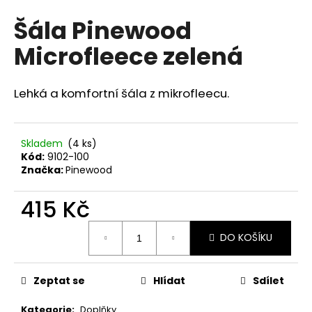
hodnocení
a
Šála Pinewood
produktu
j
je
Microfleece zelená
0,0
í
z
t
5
?
hvězdiček.
Lehká a komfortní šála z mikrofleecu.
Skladem
(4 ks)
Kód:
9102-100
HLEDAT
Značka:
Pinewood
415 Kč
D
Měrná
o
DO KOŠÍKU
cena:
p
o
Zeptat se
Hlídat
Sdílet
r
u
Kategorie
:
Doplňky