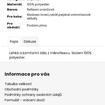
č
Materiál
:
100% polyester
u
Barva
:
Reflexní oranžová
j
Myslivec.lovec,rybář,pejskař,volnočasové
e
Pro koho
:
aktivity.
m
Pro
Podzim,zima.
e
období
:
DÁRKOVÝ
Popis
Diskuze
POUKAZ
(DO
POZNÁMKY
Lehká a komfortní šála z mikrofleecu. Složení 100%
NAPSAT
polyester.
JMÉNO
Z
OBDAROVANÉHO)
á
500
Informace pro vás
Kč
p
a
Tabulka velikostí
t
Obchodní podmínky
í
Podmínky ochrany osobních údajů
Formulář - vrácení zboží