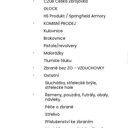
DÁRKOVÝ POUKAZ (DO POZNÁMKY
CZUB Česká Zbrojovka
e
NAPSAT JMÉNO OBDAROVANÉHO)
GLOCK
l
500 Kč
HS Produkt / Springfield Armory
KOMISNÍ PRODEJ
Kulovnice
Brokovnice
Pistole/revolvery
Malorážky
Tlumiče hluku
Zbraně bez ZO - VZDUCHOVKY
Ostatní
Sluchátka, střelecké brýle,
střelecké hole
Řemeny, pouzdra, futrály, obaly,
návleky
Péče o zbraně
Střelivo
Příslušenství ke zbraním