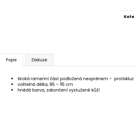
cena
MAUSER KŠILTOVKA ZELENÁ
NŮŽ ZAVÍRACÍ 
410 Kč
620 Kč
Kate
Popis
Diskuze
široká ramenní část podložená neoprénem – protisklu
volitelná délka, 85 – 115 cm
hnědá barva, zakončení vystužené kůží