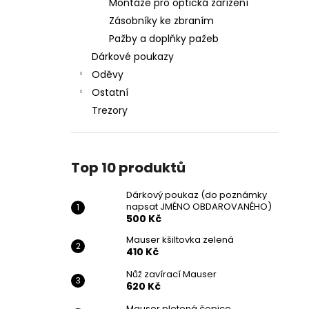
Montáže pro optická zařízení
Zásobníky ke zbraním
Pažby a doplňky pažeb
Dárkové poukazy
Oděvy
Ostatní
Trezory
Top 10 produktů
Dárkový poukaz (do poznámky
napsat JMÉNO OBDAROVANÉHO)
500 Kč
Mauser kšiltovka zelená
410 Kč
Nůž zavírací Mauser
620 Kč
Mauser pletená čepice