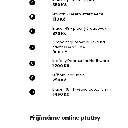
650 Kč
Nákrčník Deerhunter fleece
130 Kč
Blaser R8 - plochý šroubovák
370 Kč
Aimpoint gumová kulička na
závěr ORANŽOVÁ
300 Kč
Kraťasy Deerhunter Northware
1 200 Kč
Nůž Mauser Basic
290 Kč
Blaser R8 - Pryžová botka 15mm
1 460 Kč
Přijímáme online platby