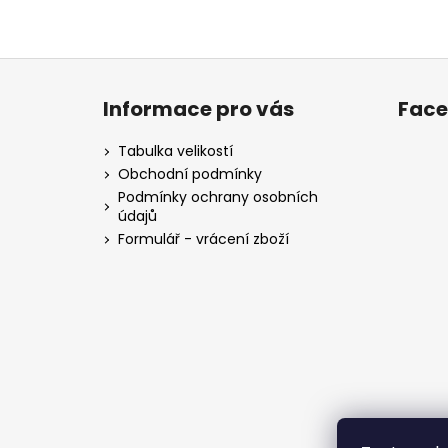
Z
á
Informace pro vás
Fac
p
a
Tabulka velikostí
t
Obchodní podmínky
í
Podmínky ochrany osobních
údajů
Formulář - vrácení zboží