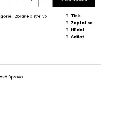
:
MAUSER
Tisk
gorie
:
Zbraně a střelivo
Zeptat se
Hlídat
Sdílet
zová úprava