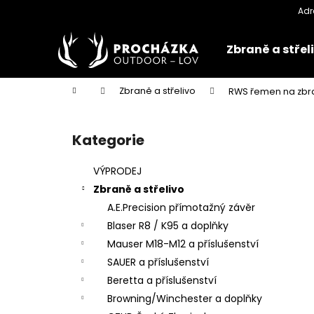
K
Přejít
na
o
obsah
Zpět
Zpět
š
Zbraně a střel
do
do
í
k
obchodu
obchodu
Domů
Zbraně a střelivo
RWS řemen na zbr
P
o
Kategorie
Přeskočit
s
kategorie
t
VÝPRODEJ
r
Zbraně a střelivo
a
A.E.Precision přímotažný závěr
n
Blaser R8 / K95 a doplňky
n
Mauser M18-M12 a příslušenství
í
SAUER a příslušenství
p
Beretta a příslušenství
a
Browning/Winchester a doplňky
n