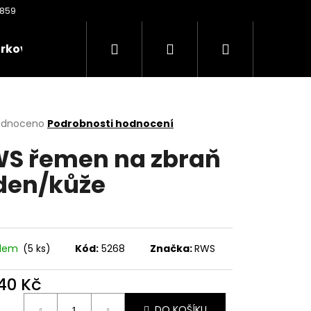
Hledat
Přihlášení
Nákupní
rkové poukazy
Oděvy
Kontakty
Nože
košík
rné
odnoceno
Podrobnosti hodnocení
cení
S řemen na zbraň
ktu
den/kůže
ček.
adem
(5 ks)
Kód:
5268
Značka:
RWS
Následující
940 Kč
ná
DO KOŠÍKU