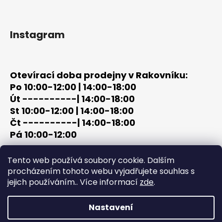
Instagram
Otevírací doba prodejny v Rakovníku:
Po 10:00-12:00 | 14:00-18:00
Út ----------| 14:00-18:00
St 10:00-12:00 | 14:00-18:00
Čt ----------| 14:00-18:00
Pá 10:00-12:00
tel: +420 603 320 859
Tento web používá soubory cookie. Dalším
email: terc-zbrane@seznam.cz
procházením tohoto webu vyjadřujete souhlas s
jejich používáním.. Více informací
zde
.
Nastavení
Vytvořil Shoptet