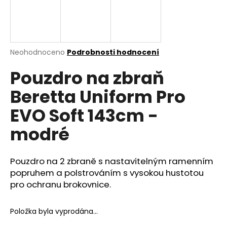
a
j
í
t
Průměrné
Neohodnoceno
Podrobnosti hodnocení
hodnocení
?
Pouzdro na zbraň
produktu
je
Beretta Uniform Pro
0,0
z
EVO Soft 143cm -
5
HLEDAT
hvězdiček.
modré
D
Pouzdro na 2 zbraně s nastavitelným ramenním
o
popruhem a polstrováním s vysokou hustotou
p
pro ochranu brokovnice.
o
r
Položka byla vyprodána…
u