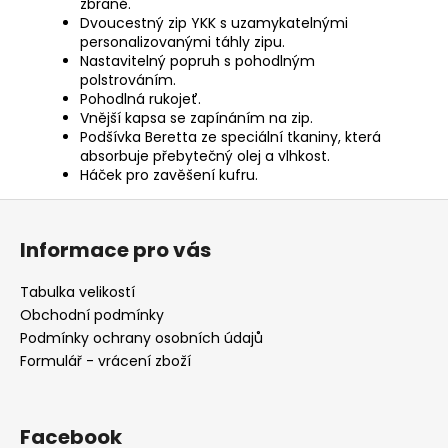
zbraně.
Dvoucestný zip YKK s uzamykatelnými
personalizovanými táhly zipu.
Nastavitelný popruh s pohodlným
polstrováním.
Pohodlná rukojeť.
Vnější kapsa se zapínáním na zip.
Podšívka Beretta ze speciální tkaniny, která
absorbuje přebytečný olej a vlhkost.
Háček pro zavěšení kufru.
Z
á
Informace pro vás
p
a
Tabulka velikostí
t
Obchodní podmínky
í
Podmínky ochrany osobních údajů
Formulář - vrácení zboží
Facebook