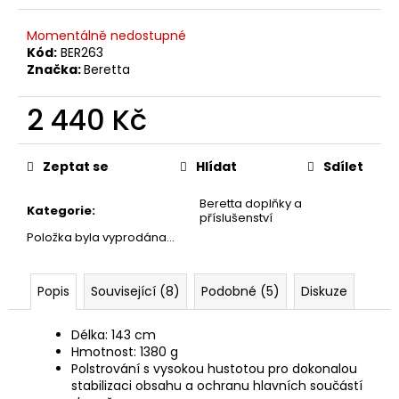
č
u
Momentálně nedostupné
j
Kód:
BER263
e
Značka:
Beretta
m
e
2 440 Kč
Měrná
MAUSER
cena:
Zeptat se
Hlídat
Sdílet
KŠILTOVKA
ZELENÁ
Beretta doplňky a
410
Kategorie
:
příslušenství
Kč
Položka byla vyprodána…
Popis
Související (8)
Podobné (5)
Diskuze
Délka: 143 cm
Hmotnost: 1380 g
Polstrování s vysokou hustotou pro dokonalou
stabilizaci obsahu a ochranu hlavních součástí