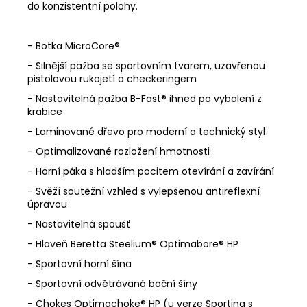
do konzistentní polohy.
- Botka MicroCore®
- Silnější pažba se sportovním tvarem, uzavřenou
pistolovou rukojetí a checkeringem
- Nastavitelná pažba B-Fast® ihned po vybalení z
krabice
- Laminované dřevo pro moderní a technický styl
- Optimalizované rozložení hmotnosti
- Horní páka s hladším pocitem otevírání a zavírání
- Svěží soutěžní vzhled s vylepšenou antireflexní
úpravou
- Nastavitelná spoušť
- Hlaveň Beretta Steelium® Optimabore® HP
- Sportovní horní šína
- Sportovní odvětrávaná boční šíny
- Chokes Optimachoke® HP (u verze Sporting s