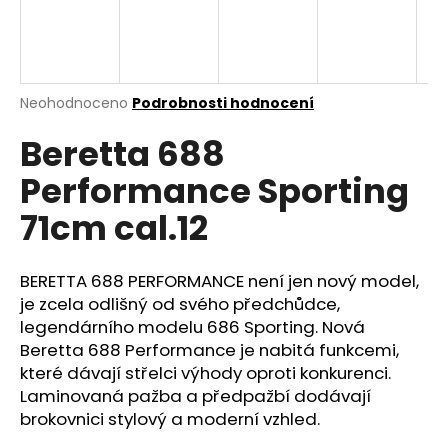
a
j
í
t
Průměrné
Neohodnoceno
Podrobnosti hodnocení
hodnocení
?
Beretta 688
produktu
je
Performance Sporting
0,0
z
71cm cal.12
5
HLEDAT
hvězdiček.
BERETTA 688 PERFORMANCE není jen nový model,
je zcela odlišný od svého předchůdce,
D
legendárního modelu 686 Sporting. Nová
o
Beretta 688 Performance je nabitá funkcemi,
p
které dávají střelci výhody oproti konkurenci.
o
Laminovaná pažba a předpažbí dodávají
r
brokovnici stylový a moderní vzhled.
u