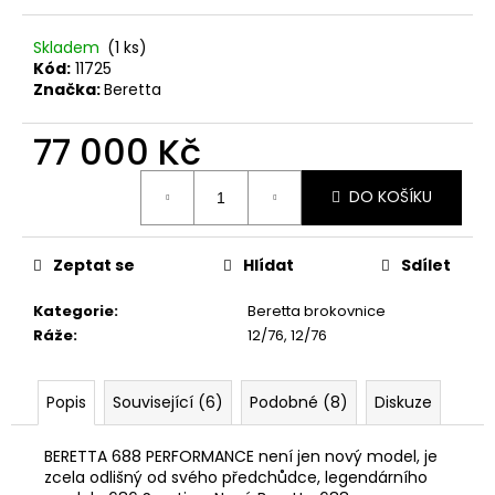
č
u
Skladem
(1 ks)
j
Kód:
11725
e
Značka:
Beretta
m
e
77 000 Kč
Měrná
BLASER
DO KOŠÍKU
cena:
R8
-
PLOCHÝ
ŠROUBOVÁK
Zeptat se
Hlídat
Sdílet
370
Kategorie
:
Beretta brokovnice
Kč
Ráže
:
12/76, 12/76
Popis
Související (6)
Podobné (8)
Diskuze
BERETTA 688 PERFORMANCE není jen nový model, je
zcela odlišný od svého předchůdce, legendárního