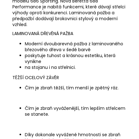
modelu 686 Sporting. Nová Beretta 688
Performance je nabitá funkcemi, které dávají střelci
výhody oproti konkurenci. Laminovaná pažba a
předpažbí dodávají brokovnici stylový a moderní
vzhled.
LAMINOVANÁ DŘEVĚNÁ PAŽBA
Moderní dvoubarevná pažba z laminovaného
březového dřeva v šedé barvě
poskytuje tuhost a krásnou estetiku, která
vynikne
na stojanu i na střelnici.
TĚŽŠÍ OCELOVÝ ZÁVĚR
Čím je zbraň těžší, tím menší je zpětný ráz.
Čím je zbraň vyváženější, tím lepším střelcem
se stanete.
Díky dokonale vyvážené hmotnosti se zbraň