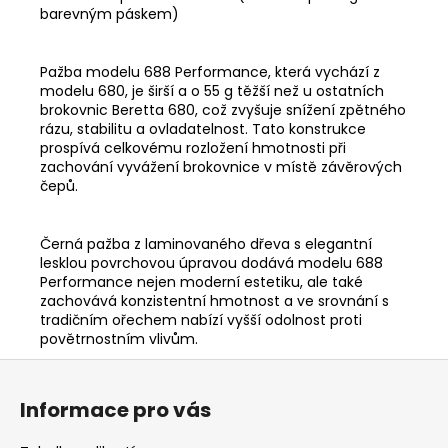
barevným páskem)
Pažba modelu 688 Performance, která vychází z
modelu 680, je širší a o 55 g těžší než u ostatních
brokovnic Beretta 680, což zvyšuje snížení zpětného
rázu, stabilitu a ovladatelnost. Tato konstrukce
prospívá celkovému rozložení hmotnosti při
zachování vyvážení brokovnice v místě závěrových
čepů.
Černá pažba z laminovaného dřeva s elegantní
lesklou povrchovou úpravou dodává modelu 688
Performance nejen moderní estetiku, ale také
zachovává konzistentní hmotnost a ve srovnání s
tradičním ořechem nabízí vyšší odolnost proti
povětrnostním vlivům.
Z
á
Informace pro vás
p