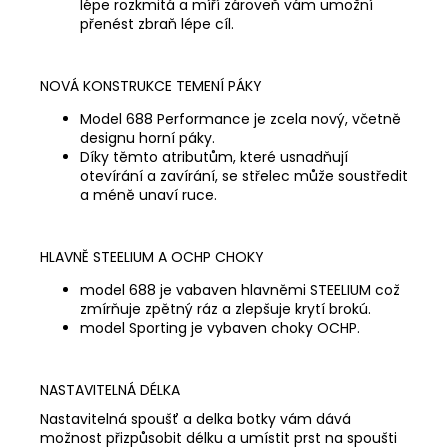
lépe rozkmitá a míří zároveň vám umožní
přenést zbraň lépe cíl.
NOVÁ KONSTRUKCE TEMENÍ PÁKY
Model 688 Performance je zcela nový, včetně
designu horní páky.
Díky těmto atributům, které usnadňují
otevírání a zavírání, se střelec může soustředit
a méně unaví ruce.
HLAVNĚ STEELIUM A OCHP CHOKY
model 688 je vabaven hlavněmi STEELIUM což
zmírňuje zpětný ráz a zlepšuje krytí brokú.
model Sporting je vybaven choky OCHP.
NASTAVITELNÁ DÉLKA
Nastavitelná spoušť a delka botky vám dává
možnost přizpůsobit délku a umístit prst na spoušti