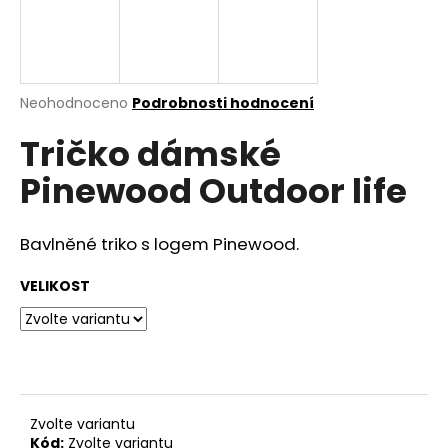
a
j
í
t
Průměrné
Neohodnoceno
Podrobnosti hodnocení
hodnocení
?
Tričko dámské
produktu
je
Pinewood Outdoor life
0,0
z
5
HLEDAT
hvězdiček.
Bavlněné triko s logem Pinewood.
VELIKOST
D
o
p
o
r
Zvolte variantu
u
Kód:
Zvolte variantu