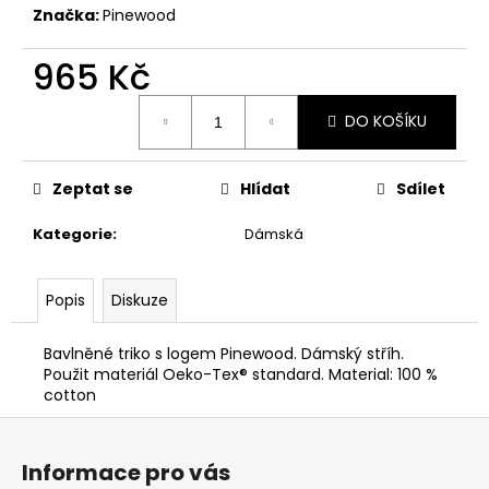
č
Značka:
Pinewood
u
j
965 Kč
e
m
Měrná
e
DO KOŠÍKU
cena:
BLASER
Zeptat se
Hlídat
Sdílet
R8
-
Kategorie
:
Dámská
PLOCHÝ
ŠROUBOVÁK
370
Popis
Diskuze
Kč
Bavlněné triko s logem Pinewood. Dámský stříh.
Použit materiál Oeko-Tex® standard. Material: 100 %
cotton
Z
á
Informace pro vás
p