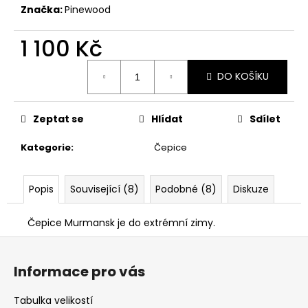
č
Značka:
Pinewood
u
j
1 100 Kč
e
m
Měrná
e
DO KOŠÍKU
cena:
NÁKRČNÍK
Zeptat se
Hlídat
Sdílet
DEERHUNTER
FLEECE
Kategorie
:
Čepice
130
Kč
Popis
Související (8)
Podobné (8)
Diskuze
Čepice Murmansk je do extrémní zimy.
Z
á
Informace pro vás
p
a
Tabulka velikostí