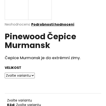
a
j
í
t
Průměrné
Neohodnoceno
Podrobnosti hodnocení
hodnocení
?
Pinewood Čepice
produktu
je
Murmansk
0,0
z
5
HLEDAT
hvězdiček.
Čepice Murmansk je do extrémní zimy.
VELIKOST
D
o
p
o
r
Zvolte variantu
u
Kód:
Zvolte variantu