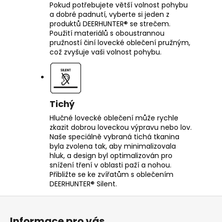
Pokud potřebujete větší volnost pohybu
a dobré padnutí, vyberte si jeden z
produktů DEERHUNTER® se strečem.
Použití materiálů s oboustrannou
pružností činí lovecké oblečení pružným,
což zvyšuje vaši volnost pohybu.
Tichý
Hlučné lovecké oblečení může rychle
zkazit dobrou loveckou výpravu nebo lov.
Naše speciálně vybraná tichá tkanina
byla zvolena tak, aby minimalizovala
hluk, a design byl optimalizován pro
snížení tření v oblasti paží a nohou.
Přibližte se ke zvířatům s oblečením
DEERHUNTER® Silent.
Z
á
Informace pro vás