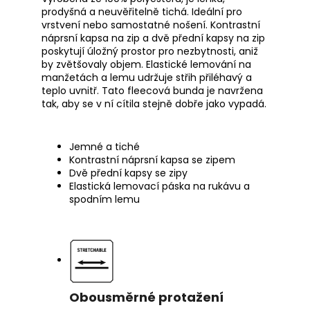
prodyšná a neuvěřitelně tichá. Ideální pro
vrstvení nebo samostatné nošení. Kontrastní
náprsní kapsa na zip a dvě přední kapsy na zip
poskytují úložný prostor pro nezbytnosti, aniž
by zvětšovaly objem. Elastické lemování na
manžetách a lemu udržuje střih přiléhavý a
teplo uvnitř. Tato fleecová bunda je navržena
tak, aby se v ní cítila stejně dobře jako vypadá.
Jemné a tiché
Kontrastní náprsní kapsa se zipem
Dvě přední kapsy se zipy
Elastická lemovací páska na rukávu a
spodním lemu
Obousměrné protažení