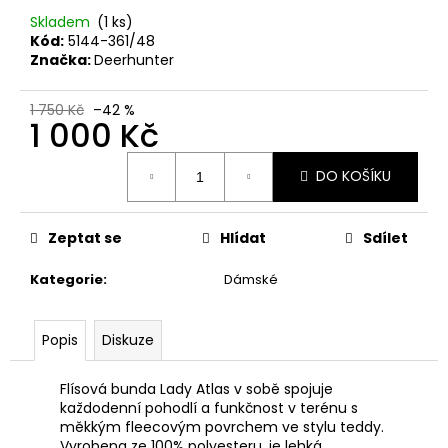
č
u
Skladem
(1 ks)
Kód:
5144-361/48
j
Značka:
Deerhunter
e
m
e
1 750 Kč
–42 %
1 000 Kč
Měrná
MAUSER
DO KOŠÍKU
cena:
KŠILTOVKA
ZELENÁ
410
Zeptat se
Hlídat
Sdílet
Kč
Kategorie
:
Dámské
Popis
Diskuze
Flísová bunda Lady Atlas v sobě spojuje
každodenní pohodlí a funkčnost v terénu s
měkkým fleecovým povrchem ve stylu teddy.
Vyrobena ze 100% polyesteru, je lehká,