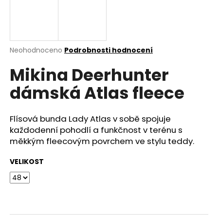
a
j
í
t
Průměrné
Neohodnoceno
Podrobnosti hodnocení
hodnocení
?
Mikina Deerhunter
produktu
je
dámská Atlas fleece
0,0
z
5
HLEDAT
hvězdiček.
Flísová bunda Lady Atlas v sobě spojuje
každodenní pohodlí a funkčnost v terénu s
měkkým fleecovým povrchem ve stylu teddy.
D
VELIKOST
o
p
o
r
u