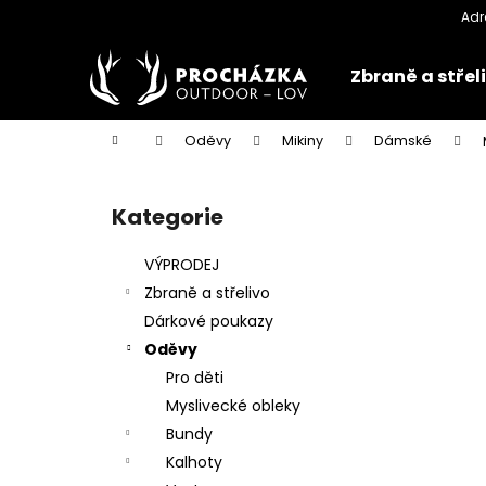
K
Přejít
na
o
obsah
Zpět
Zpět
š
Zbraně a střel
do
do
í
k
obchodu
obchodu
Domů
Oděvy
Mikiny
Dámské
P
o
Kategorie
Přeskočit
s
kategorie
t
VÝPRODEJ
r
Zbraně a střelivo
a
Dárkové poukazy
n
Oděvy
n
Pro děti
í
Myslivecké obleky
p
Bundy
a
Kalhoty
n