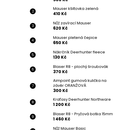
Mauser kšiltovka zelená
410 Kč
Nůž zavírací Mauser
620 Kč
Mauser pletená čepice
650 Kč
Nákrčník Deerhunter fleece
130 Kč
Blaser R8 - plochý šroubovák
370 Kč
Aimpoint gumová kulička na
závěr ORANŽOVÁ
300 Kč
Kraťasy Deerhunter Northware
1 200 Kč
Blaser R8 - Pryžová botka 15mm
1 460 Kč
Nůž Mauser Basic