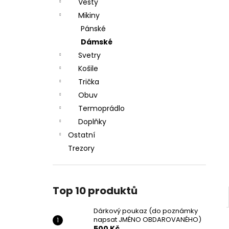
DÁRKOVÝ POUKAZ (DO POZNÁMKY
Vesty
e
NAPSAT JMÉNO OBDAROVANÉHO)
Mikiny
l
500 Kč
Pánské
Dámské
Svetry
Košile
Trička
Obuv
Termoprádlo
Doplňky
Ostatní
Trezory
Top 10 produktů
Dárkový poukaz (do poznámky
napsat JMÉNO OBDAROVANÉHO)
500 Kč