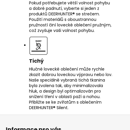
Pokud potřebujete větší volnost pohybu
a dobré padnutí, vyberte si jeden z
produktů DEERHUNTER® se strečem.
Použití materiálů s oboustrannou
pružností činí lovecké oblečení pružným,
což zvyšuje vaši volnost pohybu.
Tichý
Hlučné lovecké oblečení může rychle
zkazit dobrou loveckou výpravu nebo lov.
Naše speciálně vybraná tichá tkanina
byla zvolena tak, aby minimalizovala
hluk, a design byl optimalizován pro
snížení tření v oblasti paží a nohou.
Přibližte se ke zvířatům s oblečením
DEERHUNTER® Silent.
Z
á
Informace pro vás