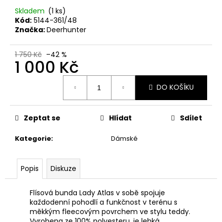
č
u
Skladem
(1 ks)
Kód:
5144-361/48
j
Značka:
Deerhunter
e
m
e
1 750 Kč
–42 %
1 000 Kč
Měrná
AIMPOINT
DO KOŠÍKU
cena:
GUMOVÁ
KULIČKA
NA
Zeptat se
Hlídat
Sdílet
ZÁVĚR
ORANŽOVÁ
Kategorie
:
Dámské
300
Kč
Popis
Diskuze
Flísová bunda Lady Atlas v sobě spojuje
každodenní pohodlí a funkčnost v terénu s
měkkým fleecovým povrchem ve stylu teddy.
Vyrobena ze 100% polyesteru, je lehká,