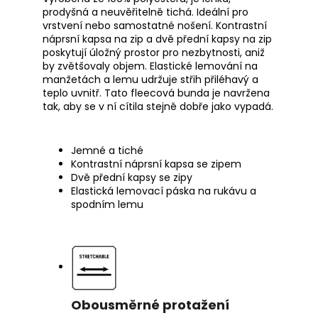
prodyšná a neuvěřitelně tichá. Ideální pro
vrstvení nebo samostatné nošení. Kontrastní
náprsní kapsa na zip a dvě přední kapsy na zip
poskytují úložný prostor pro nezbytnosti, aniž
by zvětšovaly objem. Elastické lemování na
manžetách a lemu udržuje střih přiléhavý a
teplo uvnitř. Tato fleecová bunda je navržena
tak, aby se v ní cítila stejně dobře jako vypadá.
Jemné a tiché
Kontrastní náprsní kapsa se zipem
Dvě přední kapsy se zipy
Elastická lemovací páska na rukávu a
spodním lemu
Obousměrné protažení