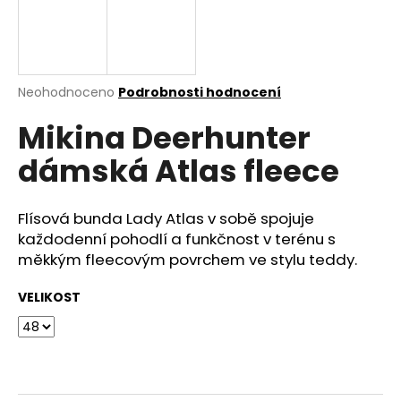
a
j
í
t
Průměrné
Neohodnoceno
Podrobnosti hodnocení
hodnocení
?
Mikina Deerhunter
produktu
je
dámská Atlas fleece
0,0
z
5
HLEDAT
hvězdiček.
Flísová bunda Lady Atlas v sobě spojuje
každodenní pohodlí a funkčnost v terénu s
měkkým fleecovým povrchem ve stylu teddy.
D
VELIKOST
o
p
o
r
u