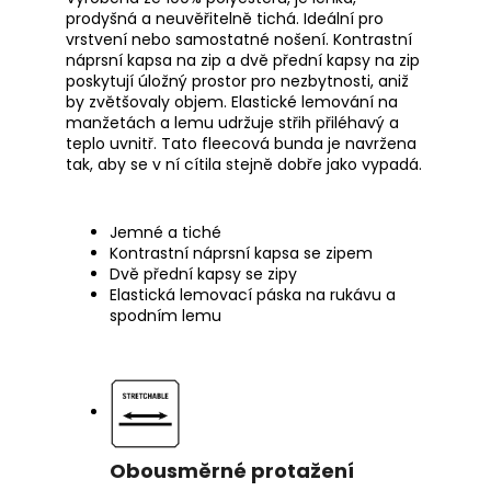
prodyšná a neuvěřitelně tichá. Ideální pro
vrstvení nebo samostatné nošení. Kontrastní
náprsní kapsa na zip a dvě přední kapsy na zip
poskytují úložný prostor pro nezbytnosti, aniž
by zvětšovaly objem. Elastické lemování na
manžetách a lemu udržuje střih přiléhavý a
teplo uvnitř. Tato fleecová bunda je navržena
tak, aby se v ní cítila stejně dobře jako vypadá.
Jemné a tiché
Kontrastní náprsní kapsa se zipem
Dvě přední kapsy se zipy
Elastická lemovací páska na rukávu a
spodním lemu
Obousměrné protažení