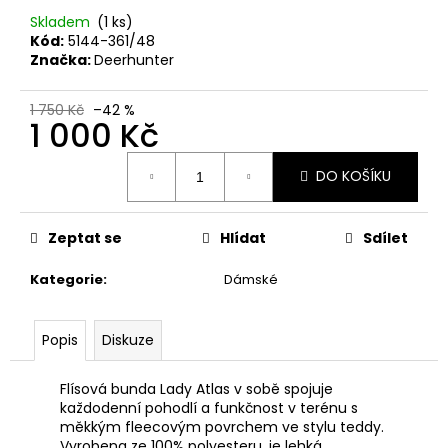
č
u
Skladem
(1 ks)
Kód:
5144-361/48
j
Značka:
Deerhunter
e
m
e
1 750 Kč
–42 %
1 000 Kč
Měrná
AIMPOINT
DO KOŠÍKU
cena:
GUMOVÁ
KULIČKA
NA
Zeptat se
Hlídat
Sdílet
ZÁVĚR
ORANŽOVÁ
Kategorie
:
Dámské
300
Kč
Popis
Diskuze
Flísová bunda Lady Atlas v sobě spojuje
každodenní pohodlí a funkčnost v terénu s
měkkým fleecovým povrchem ve stylu teddy.
Vyrobena ze 100% polyesteru, je lehká,