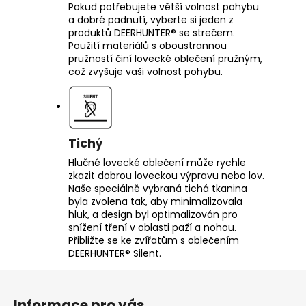
Pokud potřebujete větší volnost pohybu
a dobré padnutí, vyberte si jeden z
produktů DEERHUNTER® se strečem.
Použití materiálů s oboustrannou
pružností činí lovecké oblečení pružným,
což zvyšuje vaši volnost pohybu.
Tichý
Hlučné lovecké oblečení může rychle
zkazit dobrou loveckou výpravu nebo lov.
Naše speciálně vybraná tichá tkanina
byla zvolena tak, aby minimalizovala
hluk, a design byl optimalizován pro
snížení tření v oblasti paží a nohou.
Přibližte se ke zvířatům s oblečením
DEERHUNTER® Silent.
Z
á
Informace pro vás