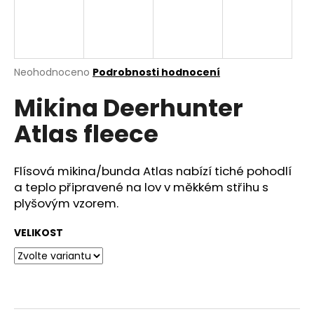
a
j
í
t
Průměrné
Neohodnoceno
Podrobnosti hodnocení
hodnocení
?
Mikina Deerhunter
produktu
je
Atlas fleece
0,0
z
5
HLEDAT
hvězdiček.
Flísová mikina/bunda Atlas nabízí tiché pohodlí
a teplo připravené na lov v měkkém střihu s
plyšovým vzorem.
D
VELIKOST
o
p
o
r
u