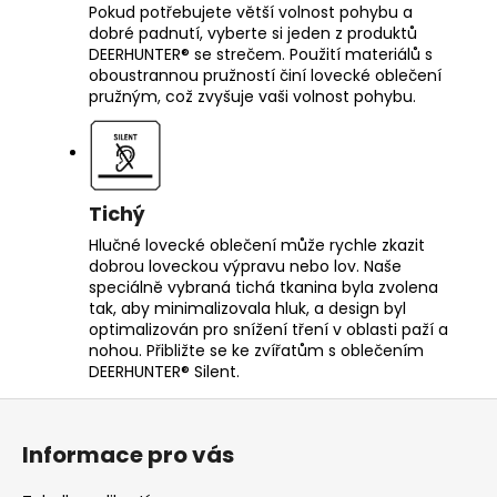
Pokud potřebujete větší volnost pohybu a
dobré padnutí, vyberte si jeden z produktů
DEERHUNTER® se strečem. Použití materiálů s
oboustrannou pružností činí lovecké oblečení
pružným, což zvyšuje vaši volnost pohybu.
Tichý
Hlučné lovecké oblečení může rychle zkazit
dobrou loveckou výpravu nebo lov. Naše
speciálně vybraná tichá tkanina byla zvolena
tak, aby minimalizovala hluk, a design byl
optimalizován pro snížení tření v oblasti paží a
nohou. Přibližte se ke zvířatům s oblečením
DEERHUNTER® Silent.
Z
á
Informace pro vás
p