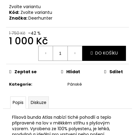
č
u
Zvolte variantu
Kód:
Zvolte variantu
j
Značka:
Deerhunter
e
m
e
1 750 Kč
–42 %
1 000 Kč
Měrná
BLASER
DO KOŠÍKU
cena:
R8
-
PLOCHÝ
Zeptat se
Hlídat
Sdílet
ŠROUBOVÁK
370
Kategorie
:
Pánské
Kč
Popis
Diskuze
Flísová bunda Atlas nabízí tiché pohodlí a teplo
připravené na lov v měkkém střihu s plyšovým
vzorem. Vyrobena ze 100% polyesteru, je lehká,
prodyšná a ideální pro vrstvení nebo nošení