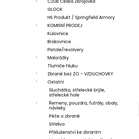
DÁRKOVÝ POUKAZ (DO POZNÁMKY
CZUB Česká Zbrojovka
e
NAPSAT JMÉNO OBDAROVANÉHO)
GLOCK
l
500 Kč
HS Produkt / Springfield Armory
KOMISNÍ PRODEJ
Kulovnice
Brokovnice
Pistole/revolvery
Malorážky
Tlumiče hluku
Zbraně bez ZO - VZDUCHOVKY
Ostatní
Sluchátka, střelecké brýle,
střelecké hole
Řemeny, pouzdra, futrály, obaly,
návleky
Péče o zbraně
Střelivo
Příslušenství ke zbraním