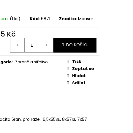
MAUSER
adem
(1 ks)
Kód:
6871
Značka:
Mauser
15 Kč
ná
DO KOŠÍKU
:
Tisk
gorie
:
Zbraně a střelivo
Zeptat se
Hlídat
Sdílet
ta 5ran, pro ráže.: 6,5x55SE, 8x57IS, 7x57