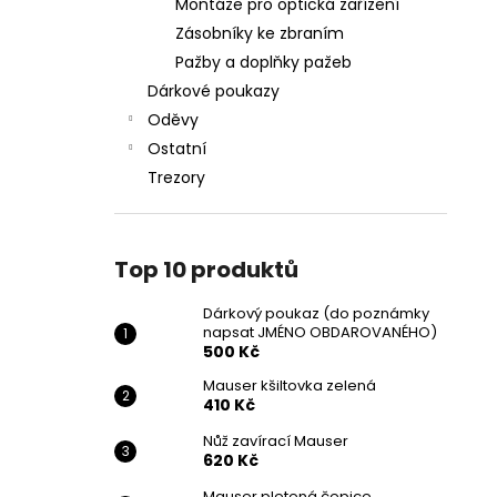
Montáže pro optická zařízení
Zásobníky ke zbraním
Pažby a doplňky pažeb
Dárkové poukazy
Oděvy
Ostatní
Trezory
Top 10 produktů
Dárkový poukaz (do poznámky
napsat JMÉNO OBDAROVANÉHO)
500 Kč
Mauser kšiltovka zelená
410 Kč
Nůž zavírací Mauser
620 Kč
Mauser pletená čepice