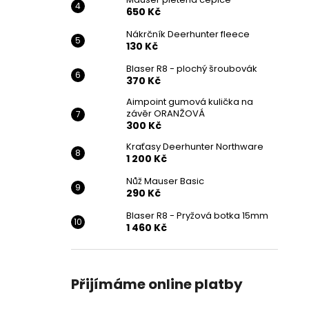
650 Kč
Nákrčník Deerhunter fleece
130 Kč
Blaser R8 - plochý šroubovák
370 Kč
Aimpoint gumová kulička na
závěr ORANŽOVÁ
300 Kč
Kraťasy Deerhunter Northware
1 200 Kč
Nůž Mauser Basic
290 Kč
Blaser R8 - Pryžová botka 15mm
1 460 Kč
Přijímáme online platby