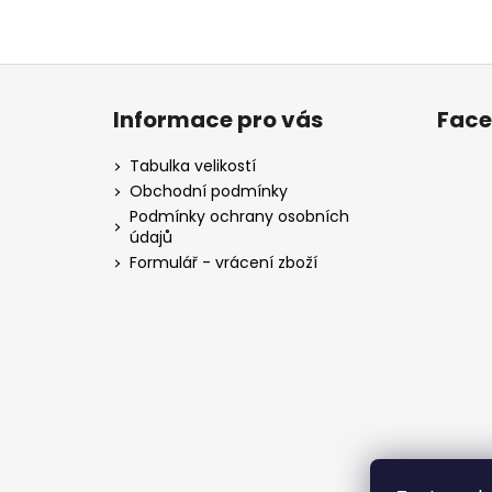
Z
á
Informace pro vás
Fac
p
a
Tabulka velikostí
t
Obchodní podmínky
í
Podmínky ochrany osobních
údajů
Formulář - vrácení zboží