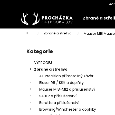
K
Přejít
na
o
obsah
Zpět
Zpět
š
Zbraně a střel
do
do
í
k
obchodu
obchodu
Domů
Zbraně a střelivo
Mauser M18 Mauser
P
o
Kategorie
Přeskočit
s
kategorie
t
VÝPRODEJ
r
Zbraně a střelivo
a
A.E.Precision přímotažný závěr
n
Blaser R8 / K95 a doplňky
n
Mauser M18-M12 a příslušenství
í
SAUER a příslušenství
p
Beretta a příslušenství
a
Browning/Winchester a doplňky
n