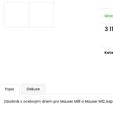
MAUSER KŠILTOVKA ZELENÁ
NŮŽ ZAVÍRACÍ 
410 Kč
620 Kč
Skl
3 1
Měr
cena
Kate
Popis
Diskuze
Zásobník s ocelovým dnem pro Mauser M18 a Mauser M12, kapaci