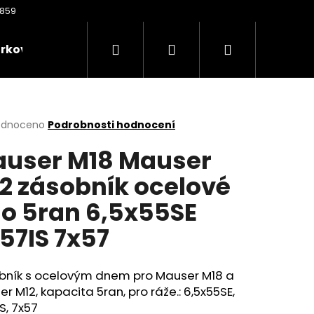
Hledat
Přihlášení
Nákupní
rkové poukazy
Oděvy
Kontakty
Nože
košík
rné
odnoceno
Podrobnosti hodnocení
cení
user M18 Mauser
ktu
2 zásobník ocelové
o 5ran 6,5x55SE
ček.
57IS 7x57
Následující
bník s ocelovým dnem pro Mauser M18 a
r M12, kapacita 5ran, pro ráže.: 6,5x55SE,
S, 7x57