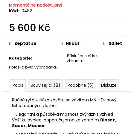
č
Momentálně nedostupné
u
Kód:
10452
j
e
5 600 Kč
m
e
Měrná
cena:
Zeptat se
Hlídat
Sdílet
DÁRKOVÝ
Příslušenství ke
POUKAZ
Kategorie
:
zbraním
(DO
POZNÁMKY
Položka byla vyprodána…
NAPSAT
JMÉNO
OBDAROVANÉHO)
Popis
Související (8)
Podobné (5)
Diskuze
500
Kč
Ručně rytá kulička závěru se závitem M5 - Dubový
list s tepaným zlatem
- Elegantní a působivá možnost zvýraznit vzhled
Vaší kulovnice, doporučujeme ke zbraním
Blaser,
Sauer, Mauser