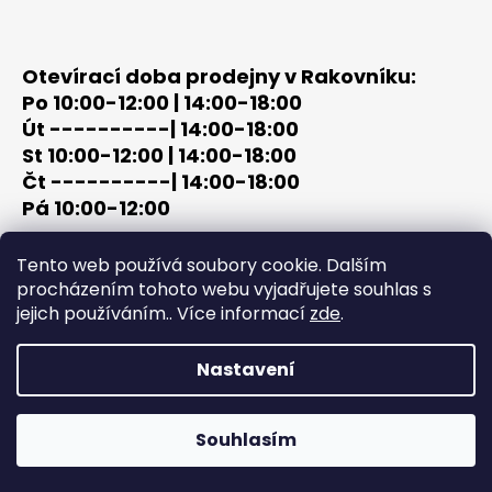
Otevírací doba prodejny v Rakovníku:
Po 10:00-12:00 | 14:00-18:00
Út ----------| 14:00-18:00
St 10:00-12:00 | 14:00-18:00
Čt ----------| 14:00-18:00
Pá 10:00-12:00
tel: +420 603 320 859
Tento web používá soubory cookie. Dalším
email: terc-zbrane@seznam.cz
procházením tohoto webu vyjadřujete souhlas s
jejich používáním.. Více informací
zde
.
Nastavení
Vytvořil Shoptet
Copyright 2026
PROCHÁZKA | OUTDOOR - LOV
. Všechna
Souhlasím
práva vyhrazena.
Upravit nastavení cookies