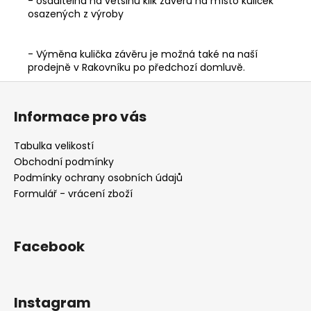
- osaditelná na většinu klik závěrů na místo kuliček
osazených z výroby
- Výměna kulička závěru je možná také na naší
prodejně v Rakovníku po předchozí domluvě.
Z
á
Informace pro vás
p
a
Tabulka velikostí
t
Obchodní podmínky
í
Podmínky ochrany osobních údajů
Formulář - vrácení zboží
Facebook
Instagram