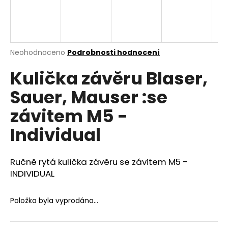
a
j
í
t
Průměrné
Neohodnoceno
Podrobnosti hodnocení
hodnocení
?
Kulička závěru Blaser,
produktu
je
Sauer, Mauser :se
0,0
z
závitem M5 -
5
HLEDAT
hvězdiček.
Individual
D
Ručně rytá kulička závěru se závitem M5 -
o
INDIVIDUAL
p
o
Položka byla vyprodána…
r
u