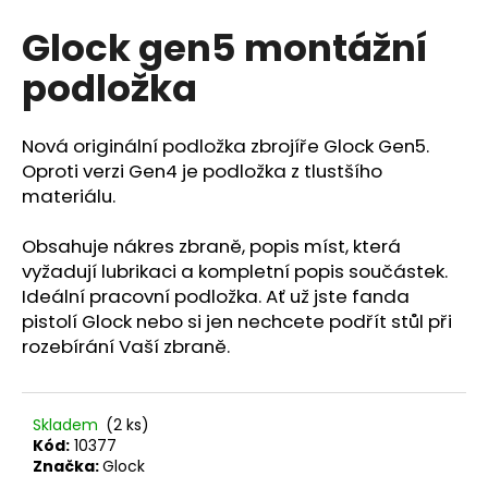
hodnocení
a
Glock gen5 montážní
produktu
j
je
podložka
0,0
í
z
t
5
?
hvězdiček.
Nová originální podložka zbrojíře Glock Gen5.
Oproti verzi Gen4 je podložka z tlustšího
materiálu.
Obsahuje nákres zbraně, popis míst, která
HLEDAT
vyžadují lubrikaci a kompletní popis součástek.
Ideální pracovní podložka. Ať už jste fanda
pistolí Glock nebo si jen nechcete podřít stůl při
D
rozebírání Vaší zbraně.
o
p
o
Skladem
(2 ks)
r
Kód:
10377
u
Značka:
Glock