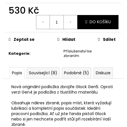
č
u
530 Kč
j
Měrná
e
DO KOŠÍKU
cena:
m
e
Zeptat se
Hlídat
Sdílet
NŮŽ
Příslušenství ke
ZAVÍRACÍ
Kategorie
:
zbraním
MAUSER
620
Kč
Popis
Související (8)
Podobné (5)
Diskuze
Nová originální podložka zbrojíře Glock Gen5. Oproti
verzi Gen4 je podložka z tlustšího materiálu.
Obsahuje nákres zbraně, popis míst, která vyžadují
lubrikaci a kompletní popis součástek. Ideální
pracovní podložka. Ať už jste fanda pistolí Glock
nebo si jen nechcete podřít stůl při rozebírání Vaší
zbraně.