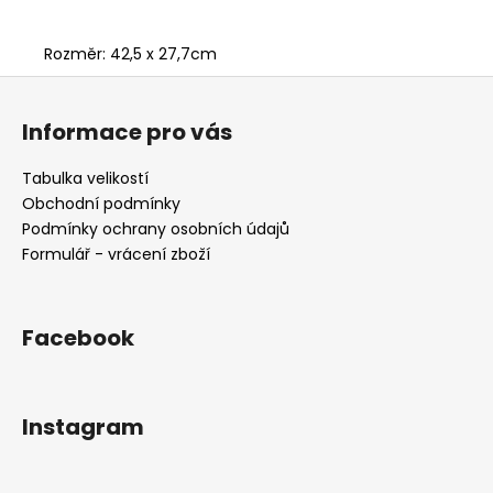
Rozměr: 42,5 x 27,7cm
Z
á
Informace pro vás
p
a
Tabulka velikostí
t
Obchodní podmínky
í
Podmínky ochrany osobních údajů
Formulář - vrácení zboží
Facebook
Instagram