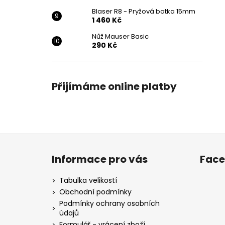
Blaser R8 - Pryžová botka 15mm
1 460 Kč
Nůž Mauser Basic
290 Kč
Přijímáme online platby
Z
á
Informace pro vás
Fac
p
a
Tabulka velikostí
t
Obchodní podmínky
í
Podmínky ochrany osobních
údajů
Formulář - vrácení zboží