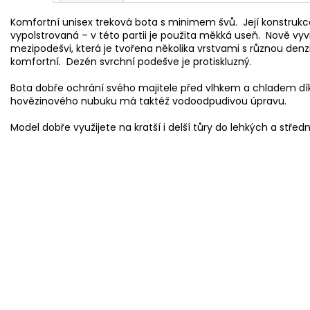
Komfortní unisex treková bota s minimem švů. Její konstrukce 
vypolstrovaná – v této partii je použita měkká useň. Nově v
mezipodešvi, která je tvořena několika vrstvami s různou denzi
komfortní. Dezén svrchní podešve je protiskluzný.
Bota dobře ochrání svého majitele před vlhkem a chladem dí
hovězinového nubuku má taktéž vodoodpudivou úpravu.
Model dobře využijete na kratší i delší tůry do lehkých a stře