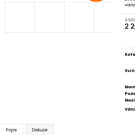
MAUSER KŠILTOVKA ZELENÁ
NŮŽ ZAVÍRACÍ 
vari
410 Kč
620 Kč
3 50
2 
Měr
cena
Kate
Svrš
Mem
Pod
Mez
Váh
Popis
Diskuze