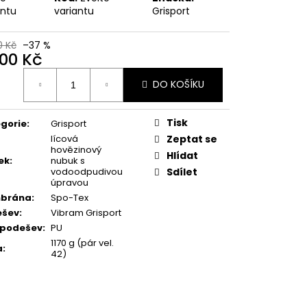
MAUSER
antu
variantu
Grisport
0 Kč
–37 %
200 Kč
ná
DO KOŠÍKU
:
Tisk
gorie
:
Grisport
lícová
Zeptat se
hovězinový
Hlídat
ek
:
nubuk s
vodoodpudivou
Sdílet
úpravou
brána
:
Spo-Tex
ešev
:
Vibram Grisport
ipodešev
:
PU
1170 g (pár vel.
a
:
42)