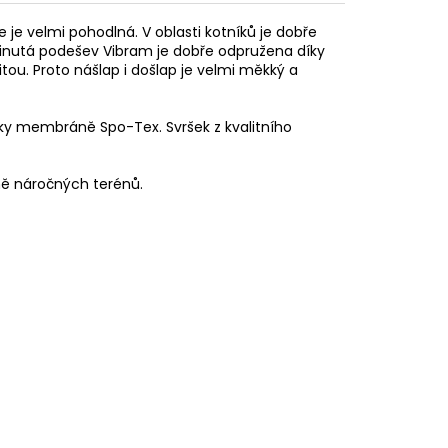
je velmi pohodlná. V oblasti kotníků je dobře
yvinutá podešev Vibram je dobře odpružena díky
tou. Proto nášlap i došlap je velmi měkký a
ky membráně Spo-Tex. Svršek z kvalitního
dně náročných terénů.