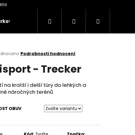
Hledat
Přihlášení
Nákupní
rkové poukazy
Oděvy
Kontakty
Nože
košík
rné
odnoceno
Podrobnosti hodnocení
cení
isport - Trecker
ktu
tí na kratší i delší túry do lehkých a
dně náročných terénů
ček.
KOST OBUV
Následující
te
Kód:
Zvolte
Značka: