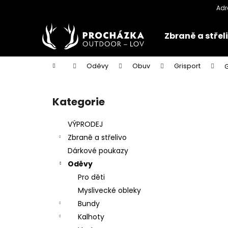
K
Přejít
na
o
obsah
Zpět
Zpět
š
Zbraně a střel
do
do
í
k
obchodu
obchodu
Domů
Oděvy
Obuv
Grisport
G
P
o
Kategorie
Přeskočit
s
kategorie
t
VÝPRODEJ
r
Zbraně a střelivo
a
Dárkové poukazy
n
Oděvy
n
Pro děti
í
Myslivecké obleky
p
Bundy
a
Kalhoty
n