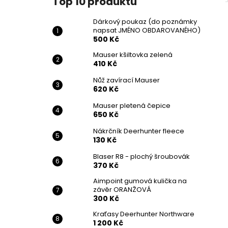
Top 10 produktů
Dárkový poukaz (do poznámky
napsat JMÉNO OBDAROVANÉHO)
500 Kč
Mauser kšiltovka zelená
410 Kč
Nůž zavírací Mauser
620 Kč
Mauser pletená čepice
650 Kč
Nákrčník Deerhunter fleece
130 Kč
Blaser R8 - plochý šroubovák
370 Kč
Aimpoint gumová kulička na
závěr ORANŽOVÁ
300 Kč
Kraťasy Deerhunter Northware
1 200 Kč