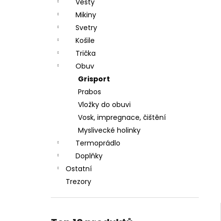
DÁRKOVÝ POUKAZ (DO POZNÁMKY
Vesty
e
NAPSAT JMÉNO OBDAROVANÉHO)
Mikiny
l
500 Kč
Svetry
Košile
Trička
Obuv
Grisport
Prabos
Vložky do obuvi
Vosk, impregnace, čištění
Myslivecké holinky
Termoprádlo
Doplňky
Ostatní
Trezory