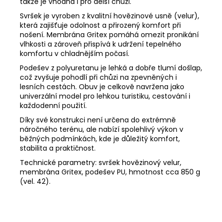
takže je vhodná i pro delší chůzi.
Svršek je vyroben z kvalitní hovězinové usně (velur),
která zajišťuje odolnost a přirozený komfort při
nošení. Membrána Gritex pomáhá omezit pronikání
vlhkosti a zároveň přispívá k udržení tepelného
komfortu v chladnějším počasí.
Podešev z polyuretanu je lehká a dobře tlumí došlap,
což zvyšuje pohodlí při chůzi na zpevněných i
lesních cestách. Obuv je celkově navržena jako
univerzální model pro lehkou turistiku, cestování i
každodenní použití.
Díky své konstrukci není určena do extrémně
náročného terénu, ale nabízí spolehlivý výkon v
běžných podmínkách, kde je důležitý komfort,
stabilita a praktičnost.
Technické parametry: svršek hovězinový velur,
membrána Gritex, podešev PU, hmotnost cca 850 g
(vel. 42).