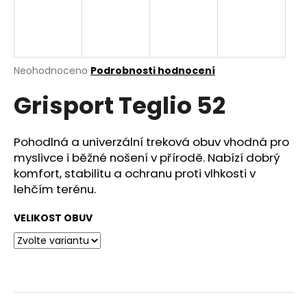
a
j
í
t
Průměrné
Neohodnoceno
Podrobnosti hodnocení
hodnocení
?
Grisport Teglio 52
produktu
je
0,0
z
Pohodlná a univerzální treková obuv vhodná pro
5
myslivce i běžné nošení v přírodě. Nabízí dobrý
HLEDAT
hvězdiček.
komfort, stabilitu a ochranu proti vlhkosti v
lehčím terénu.
D
VELIKOST OBUV
o
p
o
r
u