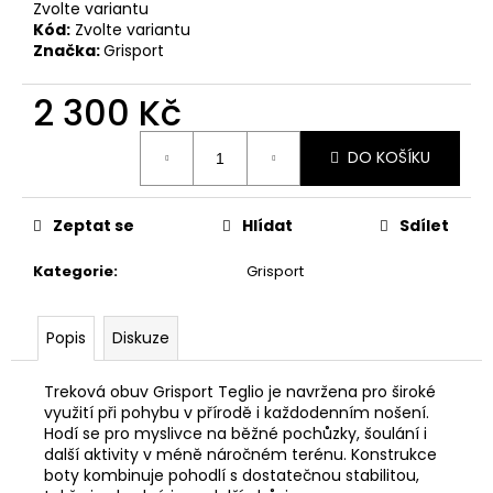
č
Zvolte variantu
u
Kód:
Zvolte variantu
j
Značka:
Grisport
e
m
2 300 Kč
e
Měrná
DO KOŠÍKU
cena:
NŮŽ
ZAVÍRACÍ
MAUSER
Zeptat se
Hlídat
Sdílet
620
Kategorie
:
Grisport
Kč
Popis
Diskuze
Treková obuv Grisport Teglio je navržena pro široké
využití při pohybu v přírodě i každodenním nošení.
Hodí se pro myslivce na běžné pochůzky, šoulání i
další aktivity v méně náročném terénu. Konstrukce
boty kombinuje pohodlí s dostatečnou stabilitou,