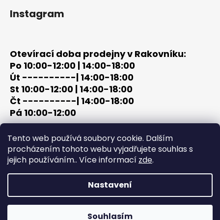
Instagram
Otevírací doba prodejny v Rakovníku:
Po 10:00-12:00 | 14:00-18:00
Út ----------| 14:00-18:00
St 10:00-12:00 | 14:00-18:00
Čt ----------| 14:00-18:00
Pá 10:00-12:00
tel: +420 603 320 859
Tento web používá soubory cookie. Dalším
email: terc-zbrane@seznam.cz
procházením tohoto webu vyjadřujete souhlas s
jejich používáním.. Více informací
zde
.
Nastavení
Vytvořil Shoptet
Copyright 2026
PROCHÁZKA | OUTDOOR - LOV
. Všechna
Souhlasím
práva vyhrazena.
Upravit nastavení cookies