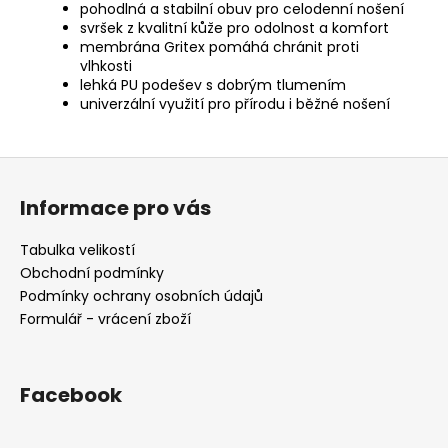
pohodlná a stabilní obuv pro celodenní nošení
svršek z kvalitní kůže pro odolnost a komfort
membrána Gritex pomáhá chránit proti
vlhkosti
lehká PU podešev s dobrým tlumením
univerzální využití pro přírodu i běžné nošení
Z
á
Informace pro vás
p
a
Tabulka velikostí
t
Obchodní podmínky
í
Podmínky ochrany osobních údajů
Formulář - vrácení zboží
Facebook