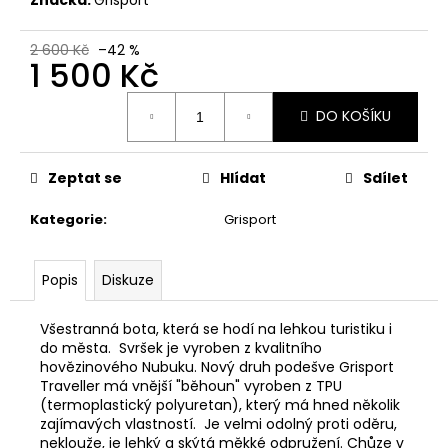
č
u
j
2 600 Kč
–42 %
1 500 Kč
e
m
Měrná
e
DO KOŠÍKU
cena:
NÁKRČNÍK
Zeptat se
Hlídat
Sdílet
DEERHUNTER
FLEECE
Kategorie
:
Grisport
130
Kč
Popis
Diskuze
Všestranná bota, která se hodí na lehkou turistiku i
do města. Svršek je vyroben z kvalitního
hovězinového Nubuku. Nový druh podešve Grisport
Traveller má vnější "běhoun" vyroben z TPU
(termoplastický polyuretan), který má hned několik
zajímavých vlastností. Je velmi odolný proti oděru,
neklouže, je lehký a skýtá měkké odpružení. Chůze v