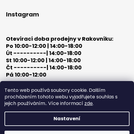
Instagram
Otevírací doba prodejny v Rakovníku:
Po 10:00-12:00 | 14:00-18:00
Út ----------| 14:00-18:00
St 10:00-12:00 | 14:00-18:00
Čt ----------| 14:00-18:00
Pá 10:00-12:00
tel: +420 603 320 859
Tento web používá soubory cookie. Dalším
email: terc-zbrane@seznam.cz
procházením tohoto webu vyjadřujete souhlas s
jejich používáním.. Více informací
zde
.
Nastavení
Vytvořil Shoptet
Copyright 2026
PROCHÁZKA | OUTDOOR - LOV
. Všechna