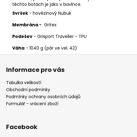
těchto botách je jako v bavlnce.
Svršek
- hovězinový Nubuk
Membrána -
Gritex
Podešev
- Grisport Traveller - TPU
Váha
- 1040 g (pár ve vel. 42)
Z
á
Informace pro vás
p
a
Tabulka velikostí
t
Obchodní podmínky
í
Podmínky ochrany osobních údajů
Formulář - vrácení zboží
Facebook