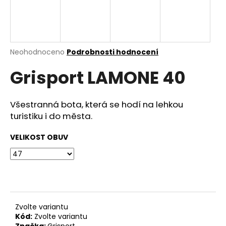
a
j
í
t
Průměrné
Neohodnoceno
Podrobnosti hodnocení
hodnocení
?
Grisport LAMONE 40
produktu
je
0,0
z
Všestranná bota, která se hodí na lehkou
5
turistiku i do města.
HLEDAT
hvězdiček.
VELIKOST OBUV
D
o
p
o
r
Zvolte variantu
u
Kód:
Zvolte variantu
Značka:
Grisport