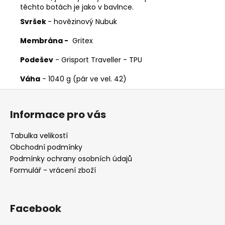
těchto botách je jako v bavlnce.
Svršek
- hovězinový Nubuk
Membrána -
Gritex
Podešev
- Grisport Traveller - TPU
Váha
- 1040 g (pár ve vel. 42)
Z
á
Informace pro vás
p
a
Tabulka velikostí
t
Obchodní podmínky
í
Podmínky ochrany osobních údajů
Formulář - vrácení zboží
Facebook