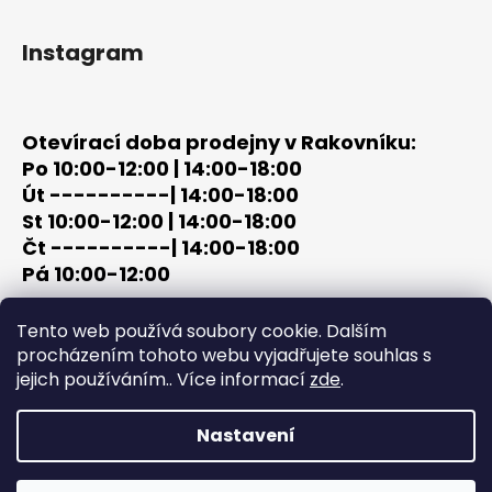
Instagram
Otevírací doba prodejny v Rakovníku:
Po 10:00-12:00 | 14:00-18:00
Út ----------| 14:00-18:00
St 10:00-12:00 | 14:00-18:00
Čt ----------| 14:00-18:00
Pá 10:00-12:00
tel: +420 603 320 859
Tento web používá soubory cookie. Dalším
email: terc-zbrane@seznam.cz
procházením tohoto webu vyjadřujete souhlas s
jejich používáním.. Více informací
zde
.
Nastavení
Vytvořil Shoptet
Copyright 2026
PROCHÁZKA | OUTDOOR - LOV
. Všechna