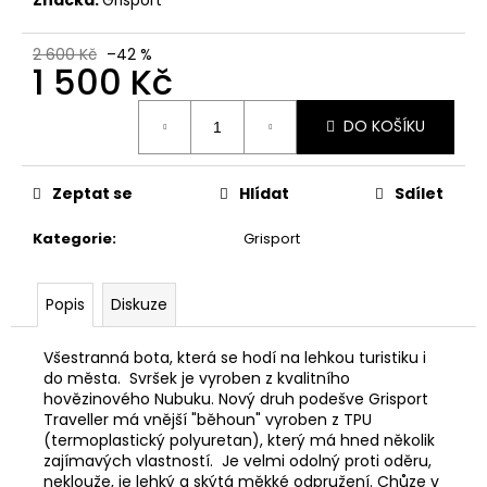
č
u
j
2 600 Kč
–42 %
1 500 Kč
e
m
Měrná
e
DO KOŠÍKU
cena:
MAUSER
Zeptat se
Hlídat
Sdílet
KŠILTOVKA
ZELENÁ
Kategorie
:
Grisport
410
Kč
Popis
Diskuze
Všestranná bota, která se hodí na lehkou turistiku i
do města. Svršek je vyroben z kvalitního
hovězinového Nubuku. Nový druh podešve Grisport
Traveller má vnější "běhoun" vyroben z TPU
(termoplastický polyuretan), který má hned několik
zajímavých vlastností. Je velmi odolný proti oděru,
neklouže, je lehký a skýtá měkké odpružení. Chůze v