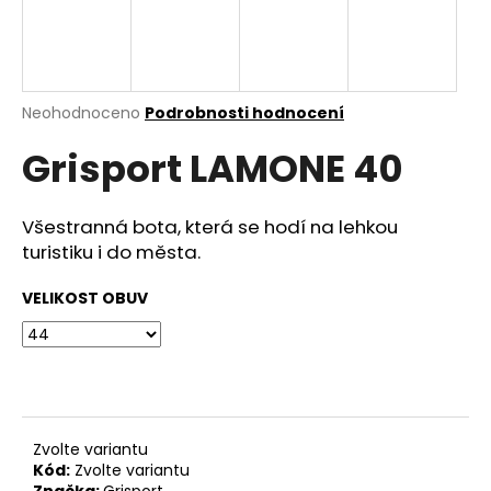
a
j
í
t
Průměrné
Neohodnoceno
Podrobnosti hodnocení
hodnocení
?
Grisport LAMONE 40
produktu
je
0,0
z
Všestranná bota, která se hodí na lehkou
5
turistiku i do města.
HLEDAT
hvězdiček.
VELIKOST OBUV
D
o
p
o
r
Zvolte variantu
u
Kód:
Zvolte variantu
Značka:
Grisport