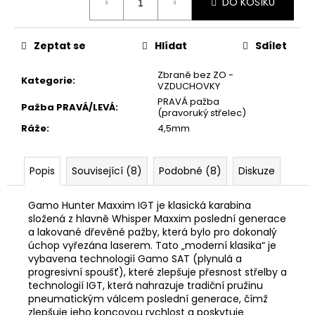
č
DO KOŠÍKU
cena:
u
j
Zeptat se
Hlídat
Sdílet
e
m
Zbraně bez ZO -
e
Kategorie
:
VZDUCHOVKY
PRAVÁ pažba
Pažba PRAVÁ/LEVÁ
:
(pravoruký střelec)
NÁKRČNÍK
Ráže
:
4,5mm
DEERHUNTER
FLEECE
130
Popis
Související (8)
Podobné (8)
Diskuze
Kč
Gamo Hunter Maxxim IGT je klasická karabina
složená z hlavně Whisper Maxxim poslední generace
a lakované dřevěné pažby, která bylo pro dokonalý
úchop vyřezána laserem. Tato „moderní klasika“ je
vybavena technologií Gamo SAT (plynulá a
progresivní spoušť), které zlepšuje přesnost střelby a
technologií IGT, která nahrazuje tradiční pružinu
pneumatickým válcem poslední generace, čímž
zlepšuje jeho koncovou rychlost a poskytuje