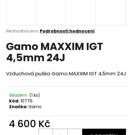
a
j
í
t
Průměrné
Neohodnoceno
Podrobnosti hodnocení
hodnocení
?
Gamo MAXXIM IGT
produktu
je
4,5mm 24J
0,0
z
5
HLEDAT
hvězdiček.
Vzduchová puška Gamo MAXXIM IGT 4,5mm 24J
D
Skladem
(1 ks)
Kód:
10776
o
Značka:
Gamo
p
o
4 600 Kč
r
u
Měrná