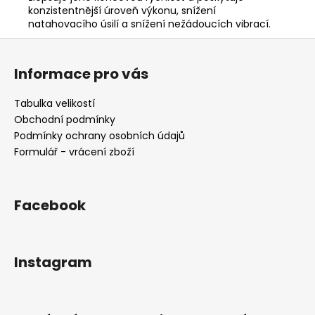
konzistentnější úroveň výkonu, snížení
natahovacího úsilí a snížení nežádoucích vibrací.
Z
á
Informace pro vás
p
a
Tabulka velikostí
t
Obchodní podmínky
í
Podmínky ochrany osobních údajů
Formulář - vrácení zboží
Facebook
Instagram