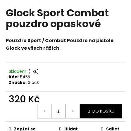
hodnocení
a
Glock Sport Combat
produktu
j
je
pouzdro opaskové
0,0
í
z
t
5
?
hvězdiček.
Pouzdro Sport / Combat Pouzdro na pistole
Glock ve všech rážích
HLEDAT
Skladem
(1 ks)
Kód:
8455
Značka:
Glock
D
320 Kč
o
p
Měrná
DO KOŠÍKU
o
cena:
r
u
Zeptat se
Hlídat
Sdílet