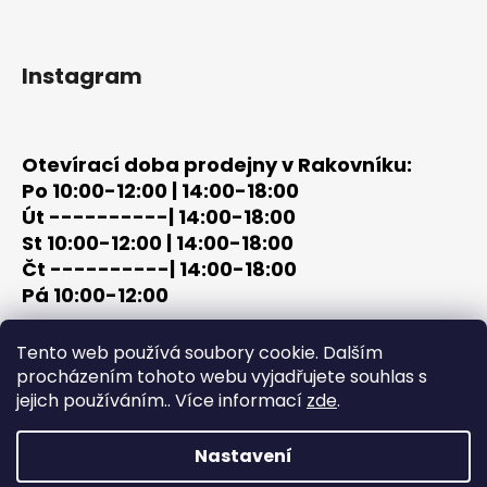
Instagram
Otevírací doba prodejny v Rakovníku:
Po 10:00-12:00 | 14:00-18:00
Út ----------| 14:00-18:00
St 10:00-12:00 | 14:00-18:00
Čt ----------| 14:00-18:00
Pá 10:00-12:00
tel: +420 603 320 859
Tento web používá soubory cookie. Dalším
email: terc-zbrane@seznam.cz
procházením tohoto webu vyjadřujete souhlas s
jejich používáním.. Více informací
zde
.
Nastavení
Vytvořil Shoptet