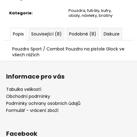
č
u
Pouzdra, futrály, kufry,
j
Kategorie
:
obaly, návleky, brašny
e
m
e
Popis
Související (8)
Podobné (8)
Diskuze
Pouzdro Sport / Combat Pouzdro na pistole Glock ve
MAUSER
všech rážích
PLETENÁ
ČEPICE
Z
650
á
Informace pro vás
Kč
p
a
Tabulka velikostí
t
Obchodní podmínky
í
Podmínky ochrany osobních údajů
Formulář - vrácení zboží
Facebook