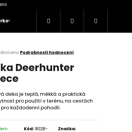
Hledat
Přihlášení
Nákupní
rkové poukazy
Oděvy
Kontakty
Nože
košík
rné
odnoceno
Podrobnosti hodnocení
cení
ka Deerhunter
ktu
eece
ček.
vá deka je teplá, měkká a praktická
tnost pro použití v terénu, na cestách
 pro každodenní pohodlí.
Následující
adem
Kód:
8028-
Značka: