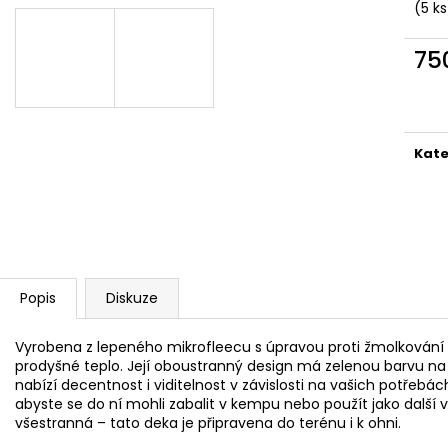
MAUSER KŠILTOVKA ZELENÁ
NŮŽ ZAVÍRACÍ 
(5 ks
410 Kč
620 Kč
75
Měr
cena
Kate
Popis
Diskuze
Vyrobena z lepeného mikrofleecu s úpravou proti žmolkování n
prodyšné teplo. Její oboustranný design má zelenou barvu na
nabízí decentnost i viditelnost v závislosti na vašich potřebác
abyste se do ní mohli zabalit v kempu nebo použít jako další v
všestranná – tato deka je připravena do terénu i k ohni.