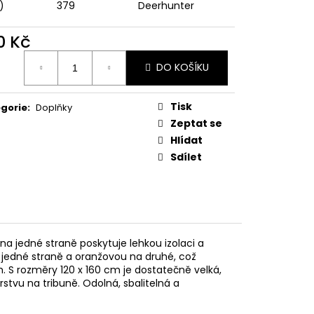
MAUSER
)
379
Deerhunter
0 Kč
ná
DO KOŠÍKU
:
Tisk
gorie
:
Doplňky
Zeptat se
Hlídat
Sdílet
a jedné straně poskytuje lehkou izolaci a
 jedné straně a oranžovou na druhé, což
h. S rozměry 120 x 160 cm je dostatečně velká,
rstvu na tribuně. Odolná, sbalitelná a