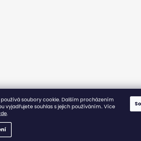
používá soubory cookie. Dalším procházením
S
 vyjadřujete souhlas s jejich používáním.. Více
zde
.
 Všechna práva vyhrazena.
Upravit nastavení cookies
ní