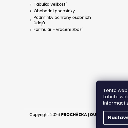
a
Tabulka velikostí
t
Obchodní podmínky
í
Podmínky ochrany osobních
údajů
Formulář - vrácení zboží
Tento web 
tohoto webu
informací
Copyright 2026
PROCHÁZKA | OUTDOOR - LOV
.
Nastave