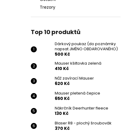
Trezory
Top 10 produktů
Dárkový poukaz (do poznámky
napsat JMÉNO OBDAROVANÉHO)
500 Kč
Mauser kšiltovka zelená
410 Kč
Nůž zavírací Mauser
620 Kč
Mauser pletená čepice
650 Kč
Nákrčník Deerhunter fleece
130 Kč
Blaser R8 - plochý šroubovák
370 Kč