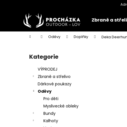
K
Přejít
na
o
obsah
Zpět
Zpět
š
Zbraně a střel
do
do
í
k
obchodu
obchodu
Domů
Oděvy
Doplňky
Deka Deerhun
P
o
Kategorie
Přeskočit
s
kategorie
t
VÝPRODEJ
r
Zbraně a střelivo
a
Dárkové poukazy
n
Oděvy
n
Pro děti
í
Myslivecké obleky
p
Bundy
a
Kalhoty
n