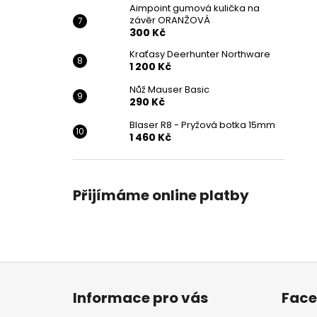
Aimpoint gumová kulička na
závěr ORANŽOVÁ
300 Kč
Kraťasy Deerhunter Northware
1 200 Kč
Nůž Mauser Basic
290 Kč
Blaser R8 - Pryžová botka 15mm
1 460 Kč
Přijímáme online platby
Z
á
Informace pro vás
Fac
p