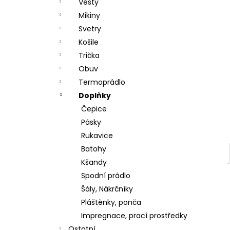
DÁRKOVÝ POUKAZ (DO POZNÁMKY
Vesty
e
NAPSAT JMÉNO OBDAROVANÉHO)
Mikiny
l
500 Kč
Svetry
Košile
Trička
Obuv
Termoprádlo
Doplňky
Čepice
Pásky
Rukavice
Batohy
Kšandy
Spodní prádlo
Šály, Nákrčníky
Pláštěnky, ponča
Impregnace, prací prostředky
Ostatní