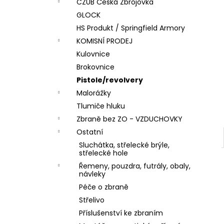
DÁRKOVÝ POUKAZ (DO POZNÁMKY
CZUB Česká Zbrojovka
e
NAPSAT JMÉNO OBDAROVANÉHO)
GLOCK
l
500 Kč
HS Produkt / Springfield Armory
KOMISNÍ PRODEJ
Kulovnice
Brokovnice
Pistole/revolvery
Malorážky
Tlumiče hluku
Zbraně bez ZO - VZDUCHOVKY
Ostatní
Sluchátka, střelecké brýle,
střelecké hole
Řemeny, pouzdra, futrály, obaly,
návleky
Péče o zbraně
Střelivo
Příslušenství ke zbraním