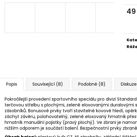
MAUSER KŠILTOVKA ZELENÁ
NŮŽ ZAVÍRACÍ 
410 Kč
620 Kč
49
Měr
cena
Kate
Ráž
Popis
Související (8)
Podobné (8)
Diskuze
Pokročilejší provedení sportovního speciálu pro divizi Standard
terčovou střelbu s plochými, zeleně eloxovanými duralovými
zásobníků. Bonusové prvky tvoří stavitelné kovové hledí, opěr
záchyt závěru, polohovatelný, zeleně eloxovaný hmatník přest
hmatník manuální pojistky (pravý plochý). Ve zbrani je namont
nižším odporem je součástí balenÍ. Bezpečnostní prvky zbraně
Obsah balení:
plastový kufr CZ, tři zásobníky, základní čištěn