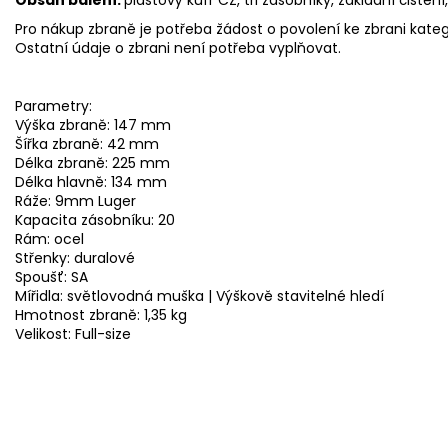
Pro nákup zbraně je potřeba žádost o povolení ke zbrani kateg
Ostatní údaje o zbrani není potřeba vyplňovat.
Parametry:
Výška zbraně:
147 mm
Šířka zbraně:
42 mm
Délka zbraně:
225 mm
Délka hlavně:
134 mm
Ráže:
9mm Luger
Kapacita zásobníku:
20
Rám:
ocel
Střenky:
duralové
Spoušť:
SA
Mířidla:
světlovodná muška | Výškově stavitelné hledí
Hmotnost zbraně:
1,35 kg
Velikost:
Full-size