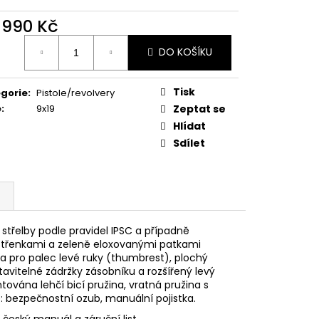
MAUSER
 990 Kč
ná
DO KOŠÍKU
:
Tisk
gorie
:
Pistole/revolvery
e
:
9x19
Zeptat se
Hlídat
Sdílet
 střelby podle pravidel IPSC a případně
 střenkami a zeleně eloxovanými patkami
ka pro palec levé ruky (thumbrest), plochý
avitelné zádržky zásobníku a rozšířený levý
ována lehčí bicí pružina, vratná pružina s
: bezpečnostní ozub, manuální pojistka.
í, český manuál a záruční list