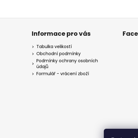
Z
á
Informace pro vás
Fac
p
a
Tabulka velikostí
t
Obchodní podmínky
í
Podmínky ochrany osobních
údajů
Formulář - vrácení zboží