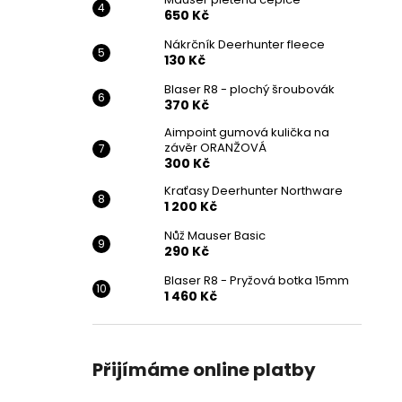
650 Kč
Nákrčník Deerhunter fleece
130 Kč
Blaser R8 - plochý šroubovák
370 Kč
Aimpoint gumová kulička na
závěr ORANŽOVÁ
300 Kč
Kraťasy Deerhunter Northware
1 200 Kč
Nůž Mauser Basic
290 Kč
Blaser R8 - Pryžová botka 15mm
1 460 Kč
Přijímáme online platby