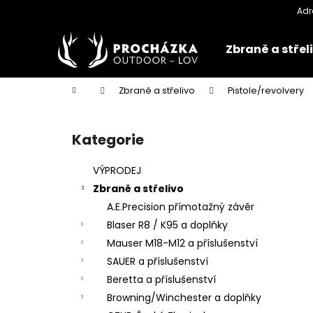
K
Přejít
na
o
obsah
Zpět
Zpět
š
Zbraně a střel
do
do
í
k
obchodu
obchodu
Domů
Zbraně a střelivo
Pistole/revolvery
P
o
Kategorie
Přeskočit
s
kategorie
t
VÝPRODEJ
r
Zbraně a střelivo
a
A.E.Precision přímotažný závěr
n
Blaser R8 / K95 a doplňky
n
Mauser M18-M12 a příslušenství
í
SAUER a příslušenství
p
Beretta a příslušenství
a
Browning/Winchester a doplňky
n