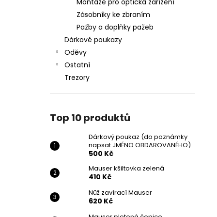
Montáže pro optická zařízení
Zásobníky ke zbraním
Pažby a doplňky pažeb
Dárkové poukazy
Oděvy
Ostatní
Trezory
Top 10 produktů
Dárkový poukaz (do poznámky
napsat JMÉNO OBDAROVANÉHO)
500 Kč
Mauser kšiltovka zelená
410 Kč
Nůž zavírací Mauser
620 Kč
Mauser pletená čepice