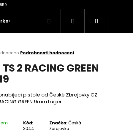
Hledat
Přihlášení
Nákupní
rkové poukazy
Oděvy
Kontakty
Nože
košík
rné
odnoceno
Podrobnosti hodnocení
cení
 TS 2 RACING GREEN
ktu
19
ček.
nabíjecí pistole od České Zbrojovky CZ
 RACING GREEN 9mm.Luger
Následující
adem
Kód:
Značka:
Česká
)
3044
Zbrojovka