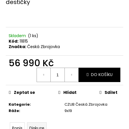
č
destičky
u
j
e
m
e
Skladem
(1 ks)
Kód:
11815
Značka:
Česká Zbrojovka
MAUSER
PLETENÁ
ČEPICE
56 990 Kč
650
Měrná
Kč
DO KOŠÍKU
cena:
Zeptat se
Hlídat
Sdílet
Kategorie
:
CZUB Česká Zbrojovka
Ráže
:
9x19
Popis
Diskuze