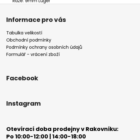
Ráže:
9mm Luger
Z
á
Informace pro vás
p
a
Tabulka velikostí
t
Obchodní podmínky
í
Podmínky ochrany osobních údajů
Formulář - vrácení zboží
Facebook
Instagram
Otevírací doba prodejny v Rakovníku:
Po 10:00-12:00 | 14:00-18:00