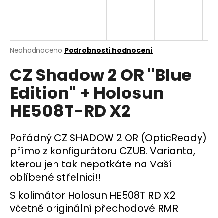
a
j
í
t
Průměrné
Neohodnoceno
Podrobnosti hodnocení
hodnocení
?
CZ Shadow 2 OR "Blue
produktu
je
Edition" + Holosun
0,0
z
HE508T-RD X2
5
HLEDAT
hvězdiček.
Pořádný CZ SHADOW 2 OR (OpticReady)
přímo z konfigurátoru CZUB. Varianta,
D
kterou jen tak nepotkáte na Vaší
o
p
oblíbené střelnici!!
o
S kolimátor Holosun HE508T RD X2
r
včetně originální přechodové RMR
u