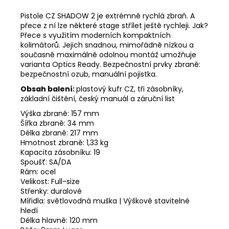
Pistole CZ SHADOW 2 je extrémně rychlá zbraň. A
přece z ní lze některé stage střílet ještě rychleji. Jak?
Přece s využitím moderních kompaktních
kolimátorů. Jejich snadnou, mimořádně nízkou a
současně maximálně odolnou montáž umožňuje
varianta Optics Ready. Bezpečnostní prvky zbraně:
bezpečnostní ozub, manuální pojistka.
Obsah balení:
plastový kufr CZ, tři zásobníky,
základní čištění, český manuál a záruční list
Výška zbraně:
157 mm
Šířka zbraně:
34 mm
Délka zbraně:
217 mm
Hmotnost zbraně:
1,33 kg
Kapacita zásobníku:
19
Spoušť:
SA/DA
Rám:
ocel
Velikost:
Full-size
Střenky:
duralové
Mířidla:
světlovodná muška | Výškově stavitelné
hledí
Délka hlavně:
120 mm