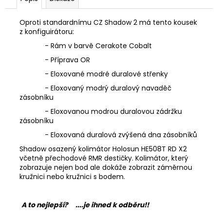
Oproti standardnímu CZ Shadow 2 má tento kousek
z konfiguirátoru:
- Rám v barvě Cerakote Cobalt
- Příprava OR
- Eloxované modré duralové střenky
- Eloxovaný modrý duralový navaděč
zásobníku
- Eloxovanou modrou duralovou zádržku
zásobníku
- Eloxovaná duralová zvýšená dna zásobníků
Shadow osazený kolimátor Holosun HE508T RD X2
včetně přechodové RMR destičky. Kolimátor, který
zobrazuje nejen bod ale dokáže zobrazit záměrnou
kružnici nebo kružnici s bodem.
A to nejlepší? ....je ihned k odběru!!