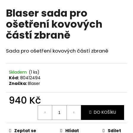
hodnocení
a
Blaser sada pro
produktu
j
je
ošetření kovových
0,0
í
z
t
částí zbraně
5
?
hvězdiček.
Sada pro ošetření kovových částí zbraně
HLEDAT
Skladem
(1 ks)
Kód:
80412494
Značka:
Blaser
D
940 Kč
o
p
Měrná
DO KOŠÍKU
cena:
o
r
u
Zeptat se
Hlídat
Sdílet