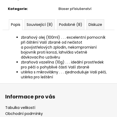
č
u
Kategorie
:
Blaser příslušenství
j
e
m
Popis
Související (8)
Podobné (8)
Diskuze
e
zbraňový olej (100ml) . . . excelentní pomocník
při čištění Vaší zbraně od nečistot
NÁKRČNÍK
a povýstřelových zplodin, nekompromisní
DEERHUNTER
bojovník proti korozi, lahvička včetně
FLEECE
dávkovacího uzávěru
130
zbraňová vazelína (10g) . . . ideální prostředek
Kč
pro péči o pohyblivé části Vaší zbraně
utěrka s mikrovlákny . . . zjednodušuje Vaši péči,
utěrka pro leštění
Z
á
Informace pro vás
p
a
Tabulka velikostí
t
Obchodní podmínky