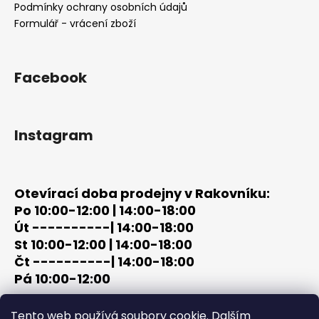
í
Podmínky ochrany osobních údajů
Formulář - vrácení zboží
Facebook
Instagram
Otevírací doba prodejny v Rakovníku:
Po 10:00-12:00 | 14:00-18:00
Út ----------| 14:00-18:00
St 10:00-12:00 | 14:00-18:00
Čt ----------| 14:00-18:00
Pá 10:00-12:00
tel: +420 603 320 859
Tento web používá soubory cookie. Dalším