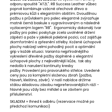
odporu spouště "ATZL".
R8 Success Leather vůbec
poprvé kombinuje vzácné ořechové dřevo a
prémiovou kůži s elegantním obšitím. Dvoudílnou
pažbu s průvlakem pro palec elegantně zvýrazňuje
matně černá baskule s vygravírovaným a následně
vyzlaceným logem "R8". Ergonomicky dokonalý tvar
pažby pro palec poskytuje zcela uvolněné držení
zápěstí a paže v jakékoli palebné pozici, což zajišťuje
zkomfortnění a zpřesnění střelby. Kožené úchopové
plochy nabízejí velmi pohodlný pocit a optimální
grip v každé situaci. V
arianta nejpřírodnějšího
vykreslení dřevěné pažby doplněné o elegantní
úchopové plochy z nejkvalitnější kůže, tak aby
nedošlo k narušení kontinuity kresby
pažby.
Provedení pro pravorukého střelce. Uvedené
ceny jsou za kompletní složenou zbraň (pažba,
hlaveň, kleština, závěr). V naší nabídce držíme
stálou skladovou zásobu nejpreferovanějších ráží -
hlavně jsou vždy bez miřidel a se závitem pro
příslušenství.
SKLADEM = Ihned k odběru (rezervace možné po
předchozí komunikaci)