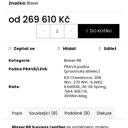
Značka:
Blaser
od
269 610 Kč
Měrná
DO KOŠÍKU
cena:
Zeptat se
Hlídat
Sdílet
Kategorie
:
Blaser R8
PRAVÁ pažba
Pažba PRAVÁ/LEVÁ
:
(pravoruký střelec)
6,5 Creedmoor, 308
Win., 270 Win., 9,3x62,
Ráže
:
6,5x55SE, 30-06 Spring.,
7x64, 8x57JS,
300Win.Mag.
Popis
Související (8)
Podobné (8)
Diskuze
Blaser R8 Success Leather
se systémem změny