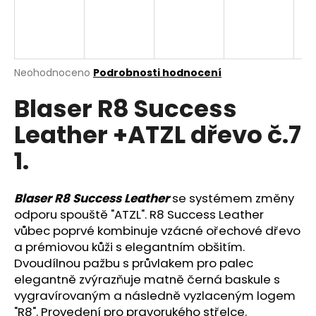
a
j
í
t
Průměrné
Neohodnoceno
Podrobnosti hodnocení
hodnocení
?
Blaser R8 Success
produktu
je
Leather +ATZL dřevo č.7
0,0
z
1.
5
HLEDAT
hvězdiček.
Blaser R8 Success Leather
se systémem změny
odporu spouště "ATZL".
R8 Success Leather
D
vůbec poprvé kombinuje vzácné ořechové dřevo
o
a prémiovou kůži s elegantním obšitím.
p
Dvoudílnou pažbu s průvlakem pro palec
o
elegantně zvýrazňuje matně černá baskule s
r
vygravírovaným a následně vyzlaceným logem
u
"R8". Provedení pro pra
vorukého střelce.