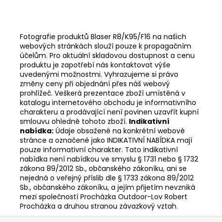
Fotografie produktů Blaser R8/K95/F16 na našich
webových stránkách slouží pouze k propagačním
účelům. Pro aktuální skladovou dostupnost a cenu
produktu je zapotřebí nás kontaktovat výše
uvedenými možnostmi. Vyhrazujeme si právo
změny ceny při objednání přes náš webový
prohlížeč.
Veškerá prezentace zboží umístěná v
katalogu internetového obchodu je informativního
charakteru a prodávající není povinen uzavřít kupní
smlouvu ohledně tohoto zboží.
Indikativní
nabídka:
Údaje obsažené na konkrétní webové
stránce a označené jako INDIKATIVNÍ NABÍDKA mají
pouze informativní charakter. Tato indikativní
nabídka není nabídkou ve smyslu § 1731 nebo § 1732
zákona 89/2012 Sb., občanského zákoníku, ani se
nejedná o veřejný příslib dle § 1733 zákona 89/2012
Sb., občanského zákoníku, a jejím přijetím nevzniká
mezi společností Procházka Outdoor-Lov Robert
Procházka a druhou stranou závazkový vztah.