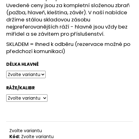
č
Uvedené ceny jsou za kompletní složenou zbraň
u
(pažba, hlaveň, kleština, závěr). V naší nabídce
j
držíme stálou skladovou zásobu
e
nejpreferovanějších ráží - hlavně jsou vždy bez
m
miřidel a se závitem pro příslušenství.
e
SKLADEM = Ihned k odběru (rezervace možné po
předchozí komunikaci)
BLASER
R8
-
DÉLKA HLAVNĚ
PRYŽOVÁ
BOTKA
15MM
1
RÁŽE/KALIBR
460
Kč
Zvolte variantu
Kód:
Zvolte variantu