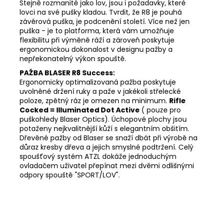
Stejně rozmanité jako lov, jsou i požadavky, které
lovci na své pušky kladou. Tvrdit, že R8 je pouhá
závěrová puška, je podcenění století. Více než jen
puška - je to platforma, která vám umožňuje
flexibilitu při výměně ráží a zároveň poskytuje
ergonomickou dokonalost v designu pažby a
nepřekonatelný výkon spouště.
PAŽBA BLASER R8 Success:
Ergonomicky optimalizovaná pažba poskytuje
uvolněné držení ruky a paže v jakékoli střelecké
poloze, zpětný ráz je omezen na minimum.
Rifle
Cocked = Illuminated Dot Active
( pouze pro
puškohledy Blaser Optics). Úchopové plochy jsou
potaženy nejkvalitnější kůží s elegantním obšitím.
Dřevěné pažby od Blaser se snaží dbát při výrobě na
důraz kresby dřeva a jejich smyslné podtržení. Celý
spoušťový systém ATZL dokáže jednoduchým
ovladačem uživatel přepínat mezi dvěmi odlišnými
odpory spouště "SPORT/LOV".