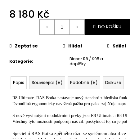
č
u
8 180 Kč
j
e
Měrná
DO KOŠÍKU
m
cena:
e
Zeptat se
Hlídat
Sdílet
BLASER
R8
Blaser R8 / K95 a
Kategorie
:
-
doplňky
PLOCHÝ
ŠROUBOVÁK
370
Popis
Související (8)
Podobné (8)
Diskuze
Kč
R8 Ultimate  RAS Botka nastavuje nový standard z hlediska funkčnosti 
Dvoudílná ergonomicky navržená pažba pro palec zajišťuje naprosto uvoln
S nově vyvinutými modulárními prvky jsou R8 Ultimate a R8 Ultimate S
Všechny tyto možnosti podporují náš cíl: poskytnout to, co je potřeba pro
Specielní RAS Botka zpětného rázu se systémem absorbce zpětného 