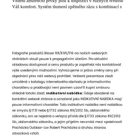
Vnitřní absorbční prvky jsou k dispozici v různých tvrdostech, kte
Váš komfort. Systém tlumení zpětného rázu s kombinací s redukt
Fotografie produktů Blaser R8/K95/F16 na našich webových
stránkách slouží pouze k propagačním účelům. Pro aktuální
skladovou dostupnost a cenu produktu je zapotřebí nás kontaktovat
výše uvedenými možnostmi. Vyhrazujeme si právo změny ceny při
objednání přes náš webový prohlížeč.
Veškerá prezentace zboží
umístěná v katalogu internetového obchodu je informativního
charakteru a prodávající není povinen uzavřít kupní smlouvu
ohledně tohoto zboží.
Indikativní nabídka:
Údaje obsažené na
konkrétní webové stránce a označené jako INDIKATIVNÍ NABÍDKA mají
pouze informativní charakter. Tato indikativní nabídka není nabídkou
ve smyslu § 1731 nebo § 1732 zákona 89/2012 Sb., občanského
zákoníku, ani se nejedná o veřejný příslib dle § 1733 zákona 89/2012
Sb., občanského zákoníku, a jejím přijetím nevzniká mezi společností
Procházka Outdoor-Lov Robert Procházka a druhou stranou
závazkový vztah.