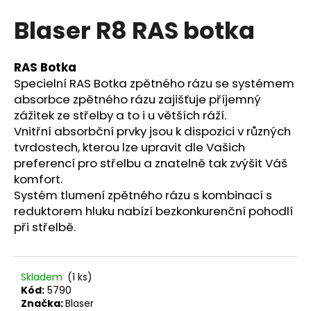
hodnocení
a
Blaser R8 RAS botka
produktu
j
je
0,0
í
z
RAS Botka
t
5
Specielní RAS Botka zpětného rázu se systémem
?
hvězdiček.
absorbce zpětného rázu zajišťuje příjemný
zážitek ze střelby a to i u větších ráží.
Vnitřní absorbční prvky jsou k dispozici v různých
tvrdostech, kterou lze upravit dle Vašich
HLEDAT
preferencí pro střelbu a znatelně tak zvýšit Váš
komfort.
Systém tlumení zpětného rázu s kombinací s
reduktorem hluku nabízí bezkonkurenční pohodlí
D
při střelbě.
o
p
o
Skladem
(1 ks)
r
Kód:
5790
u
Značka:
Blaser