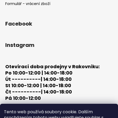
Formulář - vrácení zboží
Facebook
Instagram
Otevírací doba prodejny v Rakovníku:
Po 10:00-12:00 | 14:00-18:00
Út ----------| 14:00-18:00
St 10:00-12:00 | 14:00-18:00
Čt ----------| 14:00-18:00
Pá 10:00-12:00
tel: +420 603 320 859
Tento web používá soubory cookie. Dalším
email: terc-zbrane@seznam.cz
procházením tohoto webu vyjadřujete souhlas s