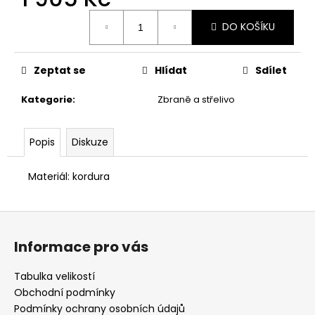
č
u
Měrná
DO KOŠÍKU
cena:
j
e
m
Zeptat se
Hlídat
Sdílet
e
Kategorie
:
Zbraně a střelivo
BLASER
R8
Popis
Diskuze
-
PLOCHÝ
ŠROUBOVÁK
Materiál: kordura
370
Kč
Z
á
Informace pro vás
p
a
Tabulka velikostí
t
Obchodní podmínky
í
Podmínky ochrany osobních údajů