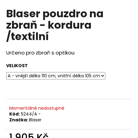
hodnocení
a
Blaser pouzdro na
produktu
j
je
zbraň - kordura
4,5
í
z
t
/textilní
5
?
hvězdiček.
Určeno pro zbraň s optikou
VELIKOST
HLEDAT
D
o
Momentálně nedostupné
p
Kód:
5244/A -
o
Značka:
Blaser
r
u
1 905 Kč